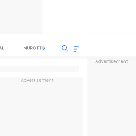
AL
MUROTTAL
TAUSYIAH
SERBA SERBI 
Advertisement
Advertisement