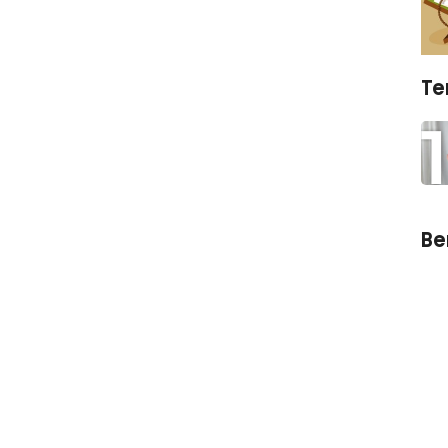
Te
Ber