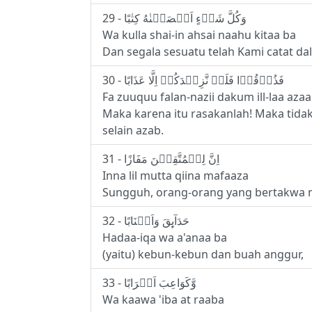
29 - وَكُلَّ شَىۡءٍ اَحۡصَيۡنٰهُ كِتٰبًا
Wa kulla shai-in ahsai naahu kitaa ba
Dan segala sesuatu telah Kami catat da
30 - فَذُوۡقُوۡا فَلَنۡ نَّزِيۡدَكُمۡ اِلَّا عَذَابًا
Fa zuuquu falan-nazii dakum ill-laa aza
Maka karena itu rasakanlah! Maka tid
selain azab.
31 - اِنَّ لِلۡمُتَّقِيۡنَ مَفَازًا
Inna lil mutta qiina mafaaza
Sungguh, orang-orang yang bertakwa
32 - حَدَآٮِٕقَ وَاَعۡنَابًا
Hadaa-iqa wa a'anaa ba
(yaitu) kebun-kebun dan buah anggur,
33 - وَّكَوَاعِبَ اَتۡرَابًا
Wa kaawa 'iba at raaba