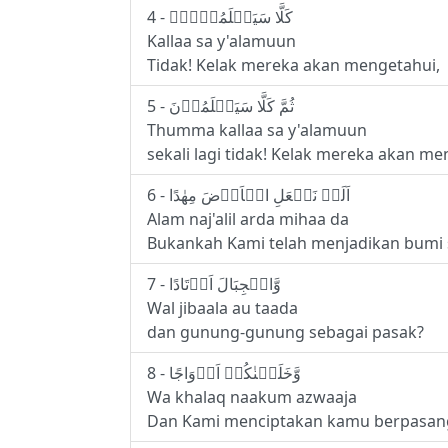
4 - كَلَّا سَيَعۡلَمُوۡنَۙ
Kallaa sa y'alamuun
Tidak! Kelak mereka akan mengetahui,
5 - ثُمَّ كَلَّا سَيَعۡلَمُوۡنَ‏
Thumma kallaa sa y'alamuun
sekali lagi tidak! Kelak mereka akan me
6 - اَلَمۡ نَجۡعَلِ الۡاَرۡضَ مِهٰدًا
Alam naj'alil arda mihaa da
Bukankah Kami telah menjadikan bumi
7 - وَّالۡجِبَالَ اَوۡتَادًا
Wal jibaala au taada
dan gunung-gunung sebagai pasak?
8 - وَّخَلَقۡنٰكُمۡ اَزۡوَاجًا
Wa khalaq naakum azwaaja
Dan Kami menciptakan kamu berpasan