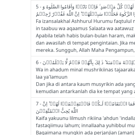
5 - فَاِذَا انْسَلَخَ الۡاَشۡهُرُ الۡحُـرُمُ فَاقۡتُلُوا الۡمُشۡرِكِيۡنَ حَيۡثُ وَجَدْتُّمُوۡهُمۡ وَخُذُوۡهُمۡ وَاحۡصُرُوۡهُمۡ وَاقۡعُدُوۡا لَهُمۡ كُلَّ مَرۡصَدٍ‌ ۚ فَاِنۡ تَابُوۡا وَاَقَامُوا الصَّلٰوةَ وَ
Fa izansalakhal Ashhurul Hurumu faqtulu
in taabuu wa aqaamus Salaata wa aatawuz Z
Apabila telah habis bulan-bulan haram, m
dan awasilah di tempat pengintaian. Jika
mereka. Sungguh, Allah Maha Pengampun,
Wa in ahadum minal mushrikiinas tajaarak
laa ya'lamuun
Dan jika di antara kaum musyrikin ada ya
kemudian antarkanlah dia ke tempat yang 
7 - كَيۡفَ يَكُوۡنُ لِلۡمُشۡرِكِيۡنَ عَهۡدٌ عِنۡدَ اللّٰهِ وَعِنۡدَ رَسُوۡلِهٖۤ اِلَّا الَّذِيۡنَ عَاهَدتُّمۡ عِنۡدَ الۡمَسۡجِدِ الۡحَـرَامِ‌ ۚ فَمَا اسۡتَقَامُوۡا لَـكُمۡ فَاسۡتَقِيۡمُوۡا لَهُمۡ‌ ؕ اِنَّ
اللّٰهَ يُحِبُّ الۡمُتَّقِيۡنَ
Kaifa yakuunu lilmush rikiina 'ahdun 'indall
fastaqiimuu lahum; innallaaha yuhibbul mu
Bagaimana mungkin ada perjanjian (aman) 