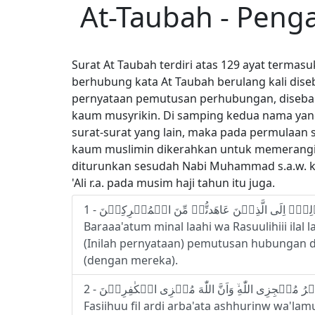
At-Taubah - Pen
Surat At Taubah terdiri atas 129 ayat terma
berhubung kata At Taubah berulang kali diseb
pernyataan pemutusan perhubungan, diseba
kaum musyrikin. Di samping kedua nama yang 
surat-surat yang lain, maka pada permulaan s
kaum muslimin dikerahkan untuk memerangi s
diturunkan sesudah Nabi Muhammad s.a.w. ke
'Ali r.a. pada musim haji tahun itu juga.
Baraaa'atum minal laahi wa Rasuulihiii ilal 
(Inilah pernyataan) pemutusan hubungan d
(dengan mereka).
Fasiihuu fil ardi arba'ata ashhurinw wa'la