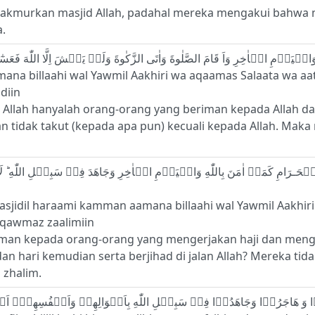
kmurkan masjid Allah, padahal mereka mengakui bahwa mere
.
ana billaahi wal Yawmil Aakhiri wa aqaamas Salaata wa aata
adiin
ah hanyalah orang-orang yang beriman kepada Allah dan 
an tidak takut (kepada apa pun) kecuali kepada Allah. M
asjidil haraami kamman aamana billaahi wal Yawmil Aakhiri wa
l qawmaz zaalimiin
man kepada orang-orang yang mengerjakan haji dan meng
hari kemudian serta berjihad di jalan Allah? Mereka tidak s
zhalim.