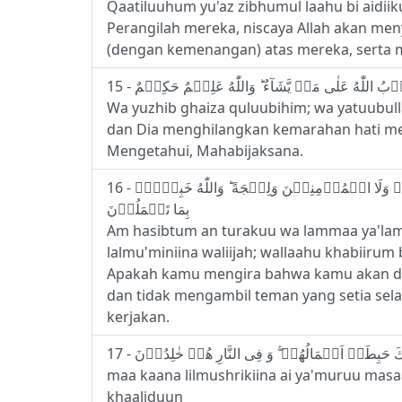
Qaatiluuhum yu'az zibhumul laahu bi aidi
Perangilah mereka, niscaya Allah akan m
(dengan kemenangan) atas mereka, serta 
Wa yuzhib ghaiza quluubihim; wa yatuubull
dan Dia menghilangkan kemarahan hati me
Mengetahui, Mahabijaksana.
16 - اَمۡ حَسِبۡتُمۡ اَنۡ تُتۡرَكُوۡا وَلَـمَّا يَعۡلَمِ اللّٰهُ الَّذِيۡنَ جَاهَدُوۡا مِنۡكُمۡ وَلَمۡ يَتَّخِذُوۡا مِنۡ دُوۡنِ اللّٰهِ وَلَا رَسُوۡلِهٖ وَلَا الۡمُؤۡمِنِيۡنَ وَلِيۡجَةً‌ ؕ وَاللّٰهُ خَبِيۡرٌۢ
بِمَا تَعۡمَلُوۡنَ
Am hasibtum an turakuu wa lammaa ya'lamil
lalmu'miniina waliijah; wallaahu khabiiru
Apakah kamu mengira bahwa kamu akan dibi
dan tidak mengambil teman yang setia sela
kerjakan.
maa kaana lilmushrikiina ai ya'muruu masaaj
khaaliduun