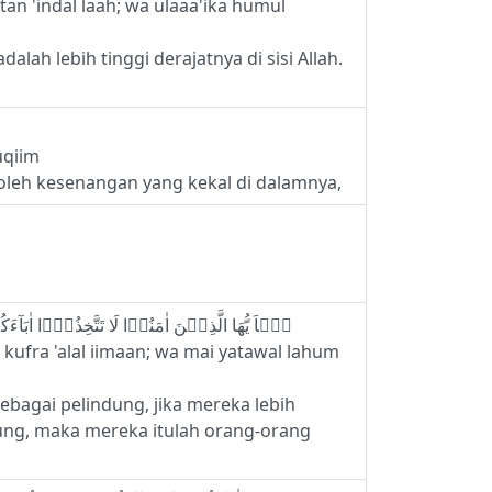
tan 'indal laah; wa ulaaa'ika humul
lah lebih tinggi derajatnya di sisi Allah.
uqiim
eh kesenangan yang kekal di dalamnya,
23 - يٰۤاَ يُّهَا الَّذِيۡنَ اٰمَنُوۡا لَا تَتَّخِذُوۡۤا اٰبَآءَكُمۡ وَاِخۡوَانَـكُمۡ اَوۡلِيَآءَ اِنِ اسۡتَحَبُّوا الۡـكُفۡرَ عَلَى الۡاِيۡمَانِ‌ ؕ وَمَنۡ يَّتَوَلَّهُمۡ مِّنۡكُمۡ فَاُولٰۤٮِٕكَ هُمُ الظّٰلِمُوۡنَ
kufra 'alal iimaan; wa mai yatawal lahum
agai pelindung, jika mereka lebih
ung, maka mereka itulah orang-orang