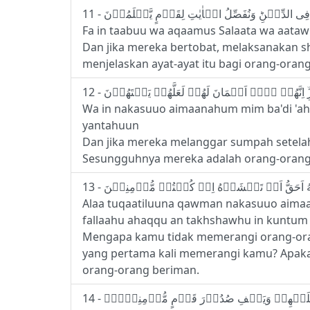
Fa in taabuu wa aqaamus Salaata wa aatawu
Dan jika mereka bertobat, melaksanakan s
menjelaskan ayat-ayat itu bagi orang-oran
Wa in nakasuuo aimaanahum mim ba'di 'ahdi
yantahuun
Dan jika mereka melanggar sumpah setelah
Sesungguhnya mereka adalah orang-orang 
Alaa tuqaatiluuna qawman nakasuuo aima
fallaahu ahaqqu an takhshawhu in kuntum
Mengapa kamu tidak memerangi orang-oran
yang pertama kali memerangi kamu? Apakah
orang-orang beriman.