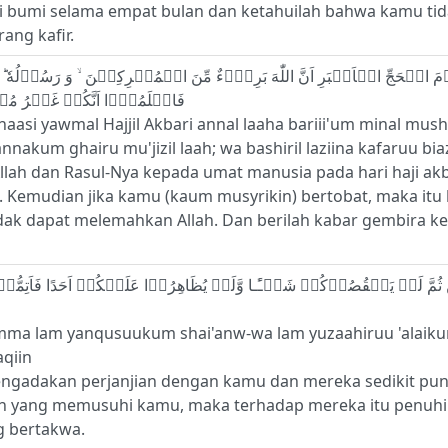
i bumi selama empat bulan dan ketahuilah bahwa kamu ti
ng kafir.
فَاعۡلَمُوۡۤا اَنَّكُمۡ غَيۡرُ مُعۡجِزِى اللّٰهِ‌ ؕ وَبَشِّرِ الَّذِيۡنَ كَفَرُوۡا بِعَذَابٍ اَ لِيۡمٍۙ
 naasi yawmal Hajjil Akbari annal laaha bariii'um minal mus
nakum ghairu mu'jizil laah; wa bashiril laziina kafaruu bi
llah dan Rasul-Nya kepada umat manusia pada hari haji ak
. Kemudian jika kamu (kaum musyrikin) bertobat, maka itu 
dak dapat melemahkan Allah. Dan berilah kabar gembira k
a summa lam yanqusuukum shai'anw-wa lam yuzaahiruu 'alai
aqiin
ngadakan perjanjian dengan kamu dan mereka sedikit pun t
n yang memusuhi kamu, maka terhadap mereka itu penuhila
g bertakwa.