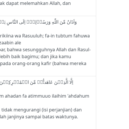
dak dapat melemahkan Allah, dan
hrikiina wa Rasuuluh; fa-in tubtum fahuwa
azaabin ale
bar, bahwa sesungguhnya Allah dan Rasul-
lebih baik bagimu; dan jika kamu
epada orang-orang kafir (bahwa mereka
kum ahadan fa atimmuuo ilaihim 'ahdahum
idak mengurangi (isi perjanjian) dan
h janjinya sampai batas waktunya.