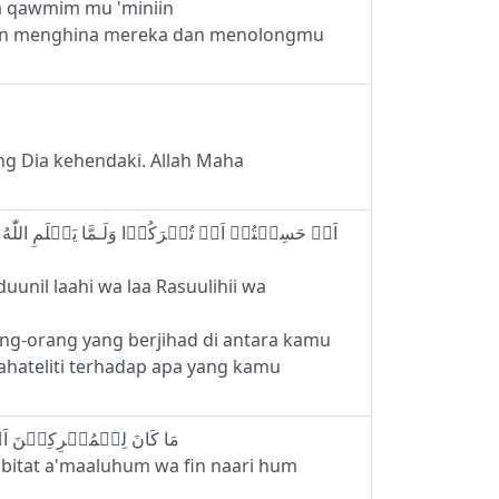
ra qawmim mu 'miniin
akan menghina mereka dan menolongmu
g Dia kehendaki. Allah Maha
unil laahi wa laa Rasuulihii wa
ng-orang yang berjihad di antara kamu
ahateliti terhadap apa yang kamu
17 - مَا كَانَ لِلۡمُشۡرِكِيۡنَ اَنۡ يَّعۡمُرُوۡا مَسٰجِدَ اللّٰهِ شٰهِدِيۡنَ عَلٰٓى اَنۡفُسِهِمۡ بِالـكُفۡرِ‌ؕ اُولٰۤٮِٕكَ حَبِطَتۡ اَعۡمَالُهُمۡ ۖۚ وَ فِى النَّارِ هُمۡ خٰلِدُوۡنَ
 habitat a'maaluhum wa fin naari hum