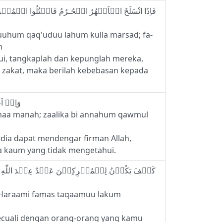
uhum qaq'uduu lahum kulla marsad; fa-
im
ui, tangkaplah dan kepunglah mereka,
n zakat, maka berilah kebebasan kepada
6 - وَاِنۡ اَحَدٌ مِّنَ الۡمُشۡرِكِيۡنَ اسۡتَجَارَكَ فَاَجِرۡهُ حَتّٰى يَسۡمَعَ كَلَامَ اللّٰهِ ثُمَّ اَبۡلِغۡهُ مَاۡمَنَهٗ‌ ؕ ذٰ لِكَ بِاَنَّهُمۡ قَوۡمٌ لَّا يَعۡلَمُوۡنَ
 maa manah; zaalika bi annahum qawmul
dia dapat mendengar firman Allah,
a kaum yang tidak mengetahui.
idil Haraami famas taqaamuu lakum
kecuali dengan orang-orang yang kamu