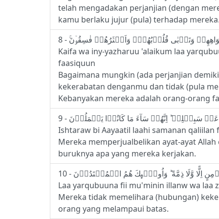
telah mengadakan perjanjian (dengan mere
kamu berlaku jujur (pula) terhadap merek
Kaifa wa iny-yazharuu 'alaikum laa yarqu
faasiquun
Bagaimana mungkin (ada perjanjian demik
kekerabatan denganmu dan tidak (pula me
Kebanyakan mereka adalah orang-orang fasi
Ishtaraw bi Aayaatil laahi samanan qaliila
Mereka memperjualbelikan ayat-ayat Allah 
buruknya apa yang mereka kerjakan.
Laa yarqubuuna fii mu'minin illanw wa la
Mereka tidak memelihara (hubungan) keker
orang yang melampaui batas.