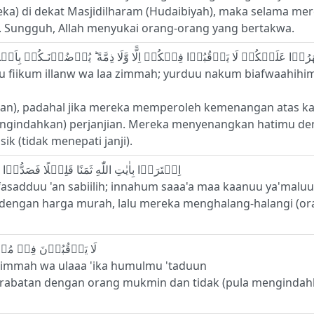
ka) di dekat Masjidilharam (Hudaibiyah), maka selama mer
a. Sungguh, Allah menyukai orang-orang yang bertakwa.
buu fiikum illanw wa laa zimmah; yurduu nakum biafwaah
ian), padahal jika mereka memperoleh kemenangan atas 
ngindahkan) perjanjian. Mereka menyenangkan hatimu den
k (tidak menepati janji).
9 - اِشۡتَرَوۡا بِاٰيٰتِ اللّٰهِ ثَمَنًا قَلِيۡلًا فَصَدُّوۡا عَنۡ سَبِيۡلِهٖ‌ ؕ اِنَّهُمۡ سَآءَ مَا كَانُوۡا يَعۡمَلُوۡنَ
n fasadduu 'an sabiilih; innahum saaa'a maa kaanuu ya'malu
dengan harga murah, lalu mereka menghalang-halangi (oran
10 - لَا يَرۡقُبُوۡنَ فِىۡ مُؤۡمِنٍ اِلًّا وَّلَا ذِمَّةً‌ ؕ وَاُولٰۤٮِٕكَ هُمُ الۡمُعۡتَدُوۡنَ
a zimmah wa ulaaa 'ika humulmu 'taduun
abatan dengan orang mukmin dan tidak (pula mengindahka