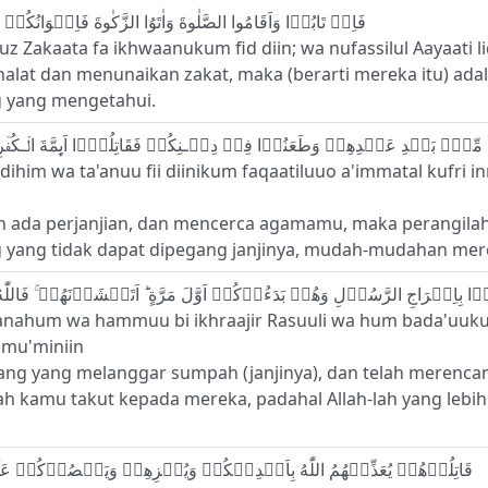
11 - فَاِنۡ تَابُوۡا وَاَقَامُوا الصَّلٰوةَ وَاٰتَوُا الزَّكٰوةَ فَاِخۡوَانُكُمۡ فِى الدِّيۡنِ‌ؕ وَنُفَصِّلُ الۡاٰيٰتِ لِقَوۡمٍ يَّعۡلَمُوۡنَ‏
z Zakaata fa ikhwaanukum fid diin; wa nufassilul Aayaati
halat dan menunaikan zakat, maka (berarti mereka itu) a
g yang mengetahui.
him wa ta'anuu fii diinikum faqaatiluuo a'immatal kufri 
 ada perjanjian, dan mencerca agamamu, maka perangilah
yang tidak dapat dipegang janjinya, mudah-mudahan mere
anahum wa hammuu bi ikhraajir Rasuuli wa hum bada'uu
 mu'miniin
g yang melanggar sumpah (janjinya), dan telah merenca
 kamu takut kepada mereka, padahal Allah-lah yang lebih 
14 - قَاتِلُوۡهُمۡ يُعَذِّبۡهُمُ اللّٰهُ بِاَيۡدِيۡكُمۡ وَيُخۡزِهِمۡ وَيَنۡصُرۡكُمۡ عَلَيۡهِمۡ وَيَشۡفِ صُدُوۡرَ قَوۡمٍ مُّؤۡمِنِيۡنَۙ