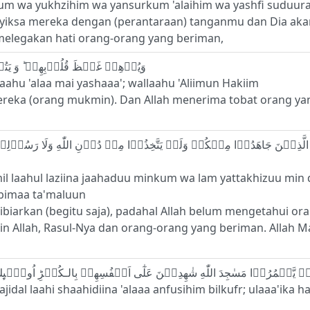
ikum wa yukhzihim wa yansurkum 'alaihim wa yashfi suduu
enyiksa mereka dengan (perantaraan) tanganmu dan Dia 
melegakan hati orang-orang yang beriman,
15 - وَيُذۡهِبۡ غَيۡظَ قُلُوۡبِهِمۡ‌ ؕ وَ يَتُوۡبُ اللّٰهُ عَلٰى مَنۡ يَّشَآءُ ؕ وَاللّٰهُ عَلِيۡمٌ حَكِيۡمٌ
aahu 'alaa mai yashaaa'; wallaahu 'Aliimun Hakiim
reka (orang mukmin). Dan Allah menerima tobat orang yan
 laahul laziina jaahaduu minkum wa lam yattakhizuu min du
m bimaa ta'maluun
arkan (begitu saja), padahal Allah belum mengetahui ora
in Allah, Rasul-Nya dan orang-orang yang beriman. Allah M
idal laahi shaahidiina 'alaaa anfusihim bilkufr; ulaaa'ika