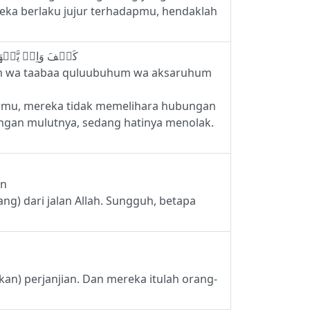
eka berlaku jujur terhadapmu, hendaklah
8 - كَيۡفَ وَاِنۡ يَّظۡهَرُوۡا عَلَيۡكُمۡ لَا يَرۡقُبُوۡا فِيۡكُمۡ اِلًّا وَّلَا ذِمَّةً‌ ؕ يُرۡضُوۡنَـكُمۡ بِاَفۡوَاهِهِمۡ وَتَاۡبٰى قُلُوۡبُهُمۡ‌ۚ وَاَكۡثَرُهُمۡ فٰسِقُوۡنَ‌ۚ
ihim wa taabaa quluubuhum wa aksaruhum
kamu, mereka tidak memelihara hubungan
gan mulutnya, sedang hatinya menolak.
un
g) dari jalan Allah. Sungguh, betapa
n) perjanjian. Dan mereka itulah orang-