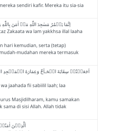
ka sendiri kafir. Mereka itu sia-sia
18 - اِنَّمَا يَعۡمُرُ مَسٰجِدَ اللّٰهِ مَنۡ اٰمَنَ بِاللّٰهِ وَالۡيَوۡمِ الۡاٰخِرِ وَاَ قَامَ الصَّلٰوةَ وَاٰتَى الزَّكٰوةَ وَلَمۡ يَخۡشَ اِلَّا اللّٰهَ‌ فَعَسٰٓى اُولٰۤٮِٕكَ اَنۡ يَّكُوۡنُوۡا مِنَ الۡمُهۡتَدِيۡنَ
z Zakaata wa lam yakkhsa illal laaha
hari kemudian, serta (tetap)
aka mudah-mudahan mereka termasuk
 jaahada fii sabiilil laah; laa
urus Masjidilharam, kamu samakan
ama di sisi Allah. Allah tidak
20 - اَلَّذِيۡنَ اٰمَنُوۡا وَ هَاجَرُوۡا وَجَاهَدُوۡا فِىۡ سَبِيۡلِ اللّٰهِ بِاَمۡوَالِهِمۡ وَاَنۡفُسِهِمۡۙ اَعۡظَمُ دَرَجَةً عِنۡدَ اللّٰهِ‌ؕ وَاُولٰٓٮِٕكَ هُمُ الۡفَآٮِٕزُوۡنَ‏