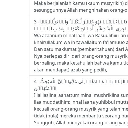
Maka berjalanlah kamu (kaum musyrikin) d
sesungguhnya Allah menghinakan orang-ora
3 - وَاَذَانٌ مِّنَ اللّٰهِ وَرَسُوۡلِهٖۤ اِلَى النَّاسِ يَوۡمَ الۡحَجِّ الۡاَكۡبَرِ اَنَّ اللّٰهَ بَرِىۡۤءٌ مِّنَ الۡمُشۡرِكِيۡنَ ‌ ۙ وَ رَسُوۡلُهٗ‌ ؕ فَاِنۡ تُبۡتُمۡ فَهُوَ خَيۡرٌ لَّـكُمۡ ‌ۚ وَاِنۡ تَوَلَّيۡتُمۡ
Wa azaanum minal laahi wa Rasuulihiii ilan
khairullakum wa in tawallaitum fa'lamuuo an
Dan satu maklumat (pemberitahuan) dari A
Nya berlepas diri dari orang-orang musyrik
berpaling, maka ketahuilah bahwa kamu ti
akan mendapat) azab yang pedih,
4 - اِلَّا الَّذِيۡنَ عَاهَدتُّمۡ مِّنَ الۡمُشۡرِكِيۡنَ ثُمَّ لَمۡ يَنۡقُصُوۡكُمۡ شَيۡـًٔـا وَّلَمۡ يُظَاهِرُوۡا عَلَيۡكُمۡ اَحَدًا فَاَتِمُّوۡۤا اِلَيۡهِمۡ عَهۡدَهُمۡ اِلٰى مُدَّتِهِمۡ‌ؕ اِنَّ اللّٰهَ يُحِبُّ
الۡمُتَّقِيۡنَ
Illal laziina 'aahattum minal mushrikiin
ilaa muddatihim; innal laaha yuhibbul mutt
kecuali orang-orang musyrik yang telah me
tidak (pula) mereka membantu seorang pu
Sungguh, Allah menyukai orang-orang yan