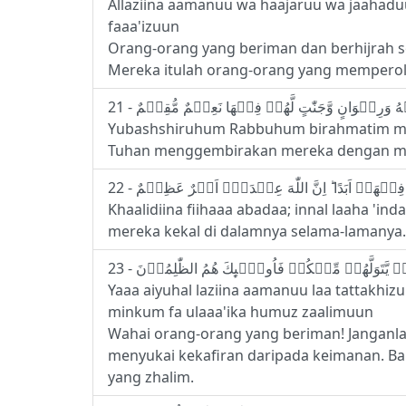
Allaziina aamanuu wa haajaruu wa jaahaduu f
faaa'izuun
Orang-orang yang beriman dan berhijrah sert
Mereka itulah orang-orang yang mempero
Yubashshiruhum Rabbuhum birahmatim min
Tuhan menggembirakan mereka dengan mem
Khaalidiina fiihaaa abadaa; innal laaha 'in
mereka kekal di dalamnya selama-lamanya. S
Yaaa aiyuhal laziina aamanuu laa tattakhiz
minkum fa ulaaa'ika humuz zaalimuun
Wahai orang-orang yang beriman! Janganl
menyukai kekafiran daripada keimanan. Ba
yang zhalim.