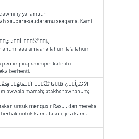
 liqawminy ya'lamuun
dalah saudara-saudaramu seagama. Kami
12 - وَاِنۡ نَّكَثُوۡۤا اَيۡمَانَهُمۡ مِّنۡۢ بَعۡدِ عَهۡدِهِمۡ وَطَعَنُوۡا فِىۡ دِيۡـنِكُمۡ فَقَاتِلُوۡۤا اَٮِٕمَّةَ الۡـكُفۡرِ‌ۙ اِنَّهُمۡ لَاۤ اَيۡمَانَ لَهُمۡ لَعَلَّهُمۡ يَنۡتَهُوۡنَ
innahum laaa aimaana lahum la'allahum
 pemimpin-pemimpin kafir itu.
ka berhenti.
13 - اَلَا تُقَاتِلُوۡنَ قَوۡمًا نَّكَثُوۡۤا اَيۡمَانَهُمۡ وَهَمُّوۡا بِاِخۡرَاجِ الرَّسُوۡلِ وَهُمۡ بَدَءُوۡكُمۡ اَوَّلَ مَرَّةٍ‌ ؕ اَتَخۡشَوۡنَهُمۡ‌ ۚ فَاللّٰهُ اَحَقُّ اَنۡ تَخۡشَوۡهُ اِنۡ كُنۡتُمۡ مُّؤۡمِنِيۡنَ
kum awwala marrah; atakhshawnahum;
nakan untuk mengusir Rasul, dan mereka
berhak untuk kamu takuti, jika kamu