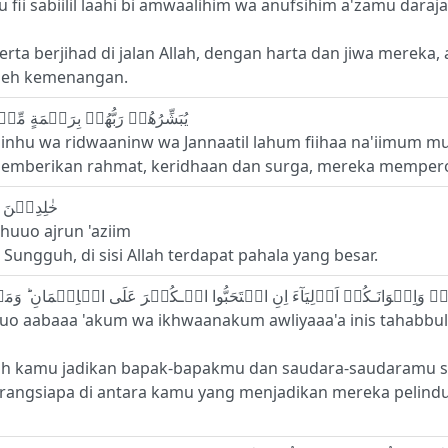
ii sabiilil laahi bi amwaalihim wa anufsihim a'zamu daraja
a berjihad di jalan Allah, dengan harta dan jiwa mereka, ada
leh kemenangan.
21 - يُبَشِّرُهُمۡ رَبُّهُمۡ بِرَحۡمَةٍ مِّنۡهُ وَرِضۡوَانٍ وَّجَنّٰتٍ لَّهُمۡ فِيۡهَا نَعِيۡمٌ مُّقِيۡمٌ
hu wa ridwaaninw wa Jannaatil lahum fiihaa na'iimum m
berikan rahmat, keridhaan dan surga, mereka memperol
22 - خٰلِدِيۡنَ فِيۡهَاۤ اَبَدًا‌ ؕ اِنَّ اللّٰهَ عِنۡدَهٗۤ اَجۡرٌ عَظِيۡمٌ
dahuuo ajrun 'aziim
ungguh, di sisi Allah terdapat pahala yang besar.
uuo aabaaa 'akum wa ikhwaanakum awliyaaa'a inis tahabbul 
ah kamu jadikan bapak-bapakmu dan saudara-saudaramu seb
rangsiapa di antara kamu yang menjadikan mereka pelind