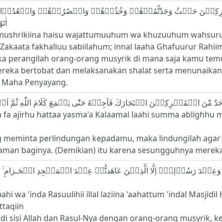
اٰتَوُا الزَّكٰوةَ فَخَلُّوۡا سَبِيۡلَهُمۡ‌ ؕ اِنَّ اللّٰهَ غَفُوۡرٌ رَّحِيۡمٌ
l mushrikiina haisu wajattumuuhum wa khuzuuhum wahsuru
akaata fakhalluu sabiilahum; innal laaha Ghafuurur Rahi
aka perangilah orang-orang musyrik di mana saja kamu tem
 mereka bertobat dan melaksanakan shalat serta menunaika
 Maha Penyayang.
a fa ajirhu hattaa yasma'a Kalaamal laahi summa ablighhu
ng meminta perlindungan kepadamu, maka lindungilah agar 
aman baginya. (Demikian) itu karena sesungguhnya merek
aahi wa 'inda Rasuulihii illal laziina 'aahattum 'indal Masj
ttaqiin
di sisi Allah dan Rasul-Nya dengan orang-orang musyrik, 