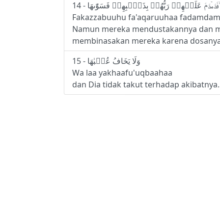
Fakazzabuuhu fa'aqaruuhaa fadamdam
Namun mereka mendustakannya dan me
membinasakan mereka karena dosanya, 
15 - وَلَا يَخَافُ عُقۡبٰهَا
Wa laa yakhaafu'uqbaahaa
dan Dia tidak takut terhadap akibatnya.