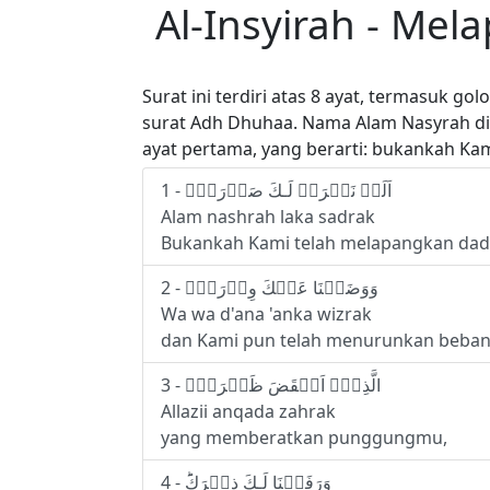
Al-Insyirah - Me
Surat ini terdiri atas 8 ayat, termasuk g
surat Adh Dhuhaa. Nama Alam Nasyrah dia
ayat pertama, yang berarti: bukankah Ka
1 - اَلَمۡ نَشۡرَحۡ لَـكَ صَدۡرَكَۙ
Alam nashrah laka sadrak
Bukankah Kami telah melapangkan d
2 - وَوَضَعۡنَا عَنۡكَ وِزۡرَكَۙ
Wa wa d'ana 'anka wizrak
dan Kami pun telah menurunkan beba
3 - الَّذِىۡۤ اَنۡقَضَ ظَهۡرَكَۙ‏
Allazii anqada zahrak
yang memberatkan punggungmu,
4 - وَرَفَعۡنَا لَـكَ ذِكۡرَكَؕ