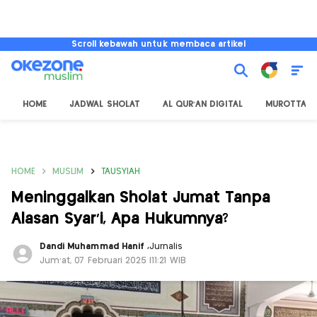
Scroll kebawah untuk membaca artikel
HOME
JADWAL SHOLAT
AL QUR'AN DIGITAL
MUROTTAL
HOME
MUSLIM
TAUSYIAH
Meninggalkan Sholat Jumat Tanpa
Alasan Syar’i, Apa Hukumnya?
Dandi Muhammad Hanif
,
Jurnalis
Jum'at, 07 Februari 2025 |11:21 WIB