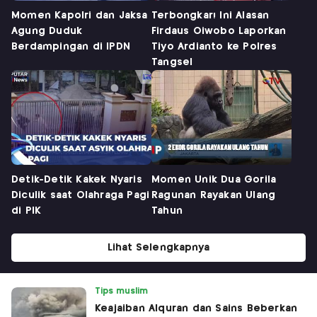
Momen Kapolri dan Jaksa
Terbongkar! Ini Alasan
Agung Duduk
Firdaus Oiwobo Laporkan
Berdampingan di IPDN
Tiyo Ardianto ke Polres
Tangsel
Detik-Detik Kakek Nyaris
Momen Unik Dua Gorila
Diculik saat Olahraga Pagi
Ragunan Rayakan Ulang
di PIK
Tahun
Lihat Selengkapnya
Tips muslim
Keajaiban Alquran dan Sains Beberkan