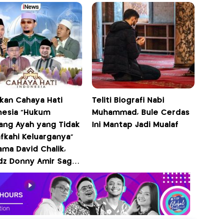
 12.00 WIB Hanya di
s
ikan Cahaya Hati
Teliti Biografi Nabi
nesia "Hukum
Muhammad, Bule Cerdas
ang Ayah yang Tidak
Ini Mantap Jadi Mualaf
fkahi Keluarganya"
ma David Chalik,
dz Donny Amir Sagar,
z Fathullah, dan
dz Irwan Maulana
 12.00 WIB di iNews