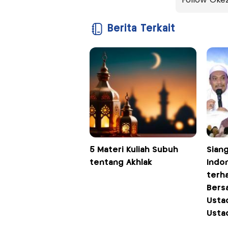
Follow Oke
Berita Terkait
5 Materi Kuliah Subuh
Siang
tentang Akhlak
Indo
terh
Bersa
Usta
Usta
dan 