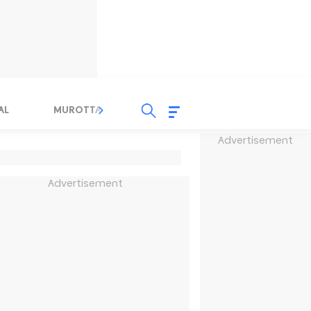
AL
MUROTTAL
TAUSYIAH
SERBA SERBI 
Advertisement
Advertisement