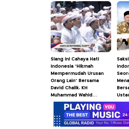
Pukul
iNew
Siang Ini Cahaya Hati
Saks
Indonesia "Hikmah
Indo
Mempermudah Urusan
Seor
Orang Lain" Bersama
Mena
David Chalik, KH
Bersa
Muhammad Wahid
Usta
Nurudin, Ustadz
Ustad
Mantazaka, dan KH Dr May
Usta
Dedu Pukul 12.00 WIB
Pukul
Hanya di iNews