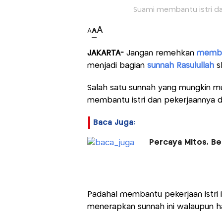
Suami membantu istri dal
A
A
A
JAKARTA-
Jangan remehkan
memban
menjadi bagian
sunnah Rasulullah
s
Salah satu sunnah yang mungkin mu
membantu istri dan pekerjaannya d
Baca Juga:
Percaya Mitos, Be
Padahal membantu pekerjaan istri 
menerapkan sunnah ini walaupun han