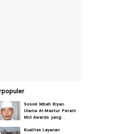
rpopuler
Sosok Mbah Riyan,
Ulama Al-Mastur Peraih
MUI Awards yang
Berprofesi Sebagai
Kualitas Layanan
Tukang Bangunan