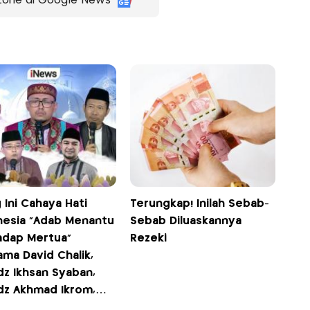
zone di Google News
 Ini Cahaya Hati
Terungkap! Inilah Sebab-
nesia "Adab Menantu
Sebab Diluaskannya
adap Mertua"
Rezeki
ma David Chalik,
dz Ikhsan Syaban,
dz Akhmad Ikrom,
Ustadz Bahrul Hikam