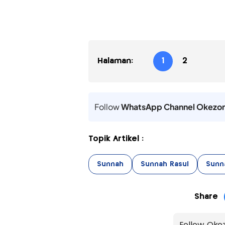
Halaman:
1
2
Follow
WhatsApp Channel Okezo
Topik Artikel :
Sunnah
Sunnah Rasul
Sunn
Share