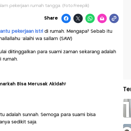
am pekerjaan rumah tangga. (Foto:Freepik)
Share
tu pekerjaan istri
di rumah. Mengapa? Sebab itu
hallallahu ‘alaihi wa sallam (SAW)
lai diitinggalkan para suami zaman sekarang adalah
i rumah.
narkah Bisa Merusak Akidah?
Te
itu adalah sunnah. Semoga para suami bisa
ya sedikit saja.