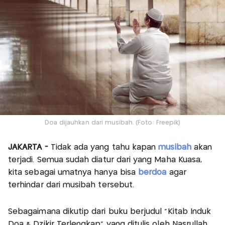
Doa dijauhkan dari musibah. (Foto: Freepik)
JAKARTA -
Tidak ada yang tahu kapan
musibah
akan
terjadi. Semua sudah diatur dari yang Maha Kuasa,
kita sebagai umatnya hanya bisa
berdoa
agar
terhindar dari musibah tersebut.
Sebagaimana dikutip dari buku berjudul "Kitab Induk
Doa & Dzikir Terlengkap" yang ditulis oleh Nasrullah