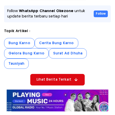
Follow
WhatsApp Channel Okezone
untuk
Follow
update berita terbaru setiap hari
Topik Artikel :
Bung Karno
Cerita Bung Karno
Gelora Bung Karno
Surat Ad Dhuha
Tausiyah
Lihat Berita Terkait