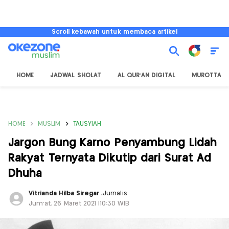
Scroll kebawah untuk membaca artikel
HOME
JADWAL SHOLAT
AL QUR'AN DIGITAL
MUROTTAL
HOME
MUSLIM
TAUSYIAH
Jargon Bung Karno Penyambung Lidah
Rakyat Ternyata Dikutip dari Surat Ad
Dhuha
Vitrianda Hilba Siregar
,
Jurnalis
Jum'at, 26 Maret 2021 |10:30 WIB