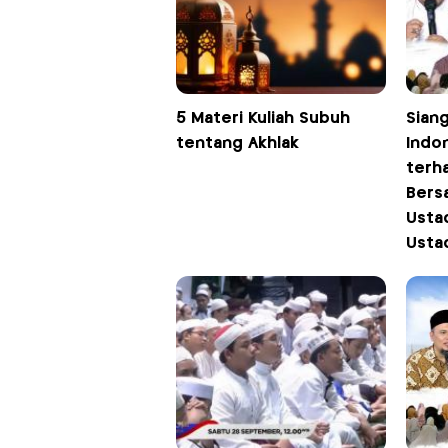
5 Materi Kuliah Subuh
Siang
tentang Akhlak
Indo
terh
Bersa
Usta
Usta
dan 
Pukul
iNew