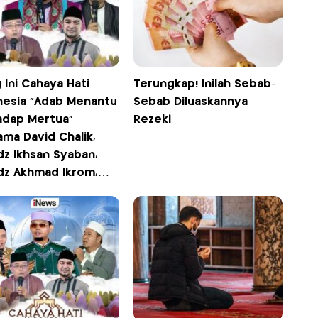
 Ini Cahaya Hati
Terungkap! Inilah Sebab-
nesia "Adab Menantu
Sebab Diluaskannya
adap Mertua"
Rezeki
ma David Chalik,
dz Ikhsan Syaban,
dz Akhmad Ikrom,
Ustadz Bahrul Hikam
 12.00 WIB Hanya di
s