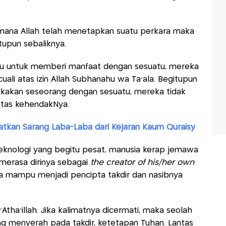
amana Allah telah menetapkan suatu perkara maka
tupun sebaliknya.
satu untuk memberi manfaat dengan sesuatu, mereka
ali atas izin Allah Subhanahu wa Ta'ala. Begitupun
akakan seseorang dengan sesuatu, mereka tidak
atas kehendakNya.
matkan Sarang Laba-Laba dari Kejaran Kaum Quraisy
knologi yang begitu pesat, manusia kerap jemawa
merasa dirinya sebagai
the creator of his/her own
asa mampu menjadi pencipta takdir dan nasibnya
tha’illah. Jika kalimatnya dicermati, maka seolah
ang menyerah pada takdir, ketetapan Tuhan. Lantas