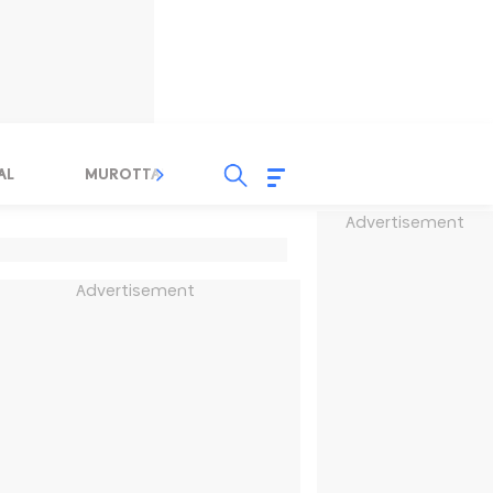
AL
MUROTTAL
TAUSYIAH
SERBA SERBI 
Advertisement
Advertisement