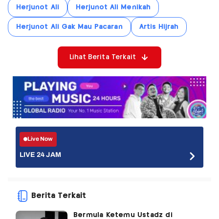
Herjunot Ali
Herjunot Ali Menikah
Herjunot Ali Gak Mau Pacaran
Artis Hijrah
Lihat Berita Terkait
Live Now
LIVE 24 JAM
Berita Terkait
Bermula Ketemu Ustadz di