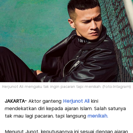
Herjunot Ali mengaku tak ingin pacaran tapi menikah. (Foto:Intagram)
JAKARTA-
Aktor ganteng
Herjunot Ali
kini
mendekatkan diri kepada ajaran Islam. Salah satunya
tak mau lagi pacaran, tapi langsung
menikah.
Menurut Junot, keputusannya ini sesuai dengan ajaran