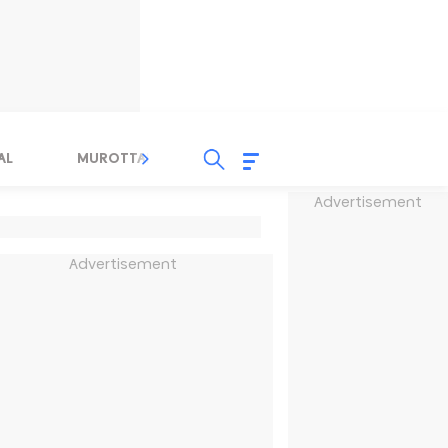
AL
MUROTTAL
TAUSYIAH
SERBA SERBI 
Advertisement
Advertisement