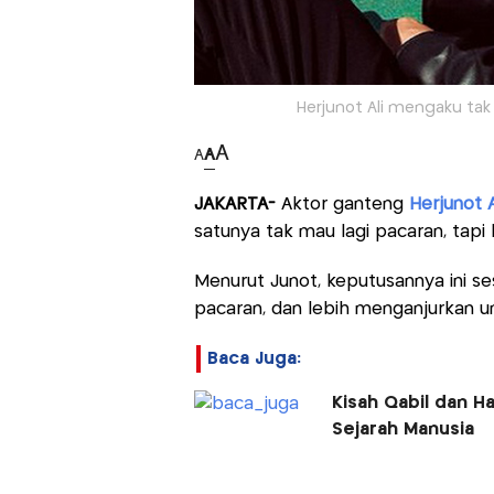
Herjunot Ali mengaku tak 
A
A
A
JAKARTA-
Aktor ganteng
Herjunot A
satunya tak mau lagi pacaran, tapi
Menurut Junot, keputusannya ini s
pacaran, dan lebih menganjurkan u
Baca Juga:
Kisah Qabil dan H
Sejarah Manusia