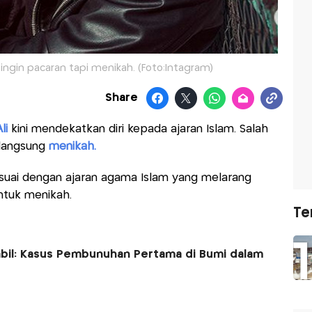
ingin pacaran tapi menikah. (Foto:Intagram)
Share
li
kini mendekatkan diri kepada ajaran Islam. Salah
 langsung
menikah.
esuai dengan ajaran agama Islam yang melarang
ntuk menikah.
Te
abil: Kasus Pembunuhan Pertama di Bumi dalam