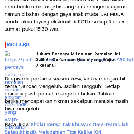
memberikan bincang-bincang seru mengenai agama
namun dibahas dengan gaya anak muda. DAI MUDA
sendiri akan tayang eksklusif di RCTI+ setiap Rabu &
Jum’at pukul 15.30 WIB.
Baca Juga :
Hukum Percaya Mitos dan Ramalan, Ini
Dalil Al-Qur'an dan Hadis yang Wajib
Diketahui
Di episode pertama season ke-4, Vickry mengambil
tema “Jangan Mengeluh, Jadilah Tangguh”. Setiap
manusia pasti pernah mengeluh bukan. Bahkan
ketika mendapatkan nikmat sekalipun manusia masih
bisa mengeluh.
Baca Juga:
Sholat Kerap Tak Khusyuk Gara-Gara Ulah
Setan Khinzib, Meludahlah Tiga Kali ke Kiri