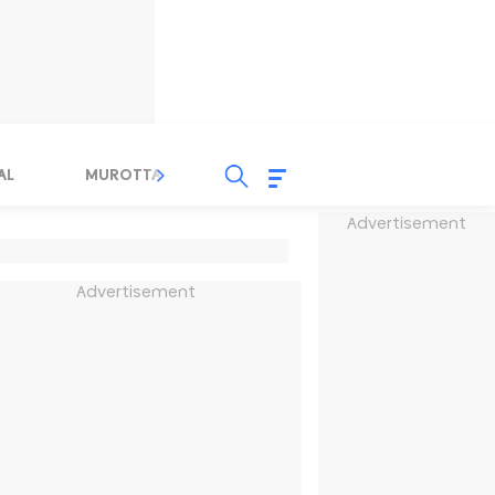
AL
MUROTTAL
TAUSYIAH
SERBA SERBI 
Advertisement
Advertisement