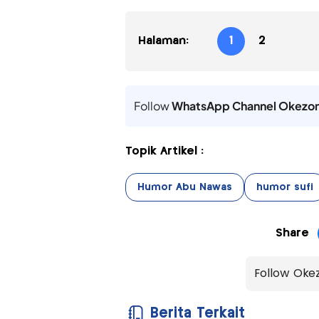
Halaman:
1
2
Follow
WhatsApp Channel Okezo
Topik Artikel :
Humor Abu Nawas
humor sufi
Share
Follow Oke
Berita Terkait