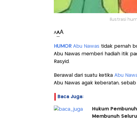
Ilustrasi hu
A
A
A
HUMOR
Abu Nawas
tidak pernah bos
Abu Nawas memberi hadiah itik pan
Rasyid.
Berawal dari suatu ketika
Abu Naw
Abu Nawas agak keberatan, sebab d
Baca Juga:
Hukum Pembunuhan
Membunuh Seluru