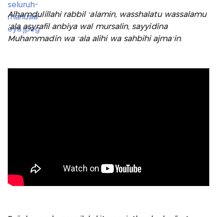
Alhamdulillahi rabbil 'alamin, wasshalatu wassalamu
'ala asyrafil anbiya wal mursalin, sayyidina
Muhammadin wa 'ala alihi wa sahbihi ajma'in
.