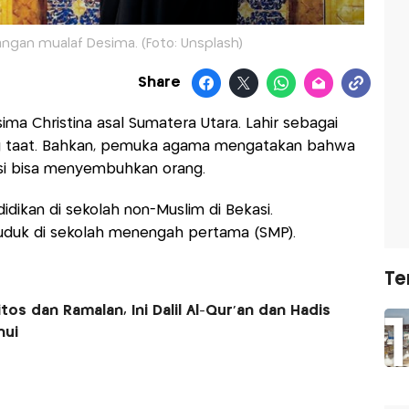
juangan mualaf Desima. (Foto: Unsplash)
Share
ma Christina asal Sumatera Utara. Lahir sebagai
ng taat. Bahkan, pemuka agama mengatakan bahwa
nsi bisa menyembuhkan orang.
dikan di sekolah non-Muslim di Bekasi.
duduk di sekolah menengah pertama (SMP).
Te
os dan Ramalan, Ini Dalil Al-Qur'an dan Hadis
hui