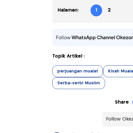
Halaman:
1
2
Follow
WhatsApp Channel Okezo
Topik Artikel :
perjuangan mualaf
Kisah Muala
Serba-serbi Muslim
Share
Follow Oke