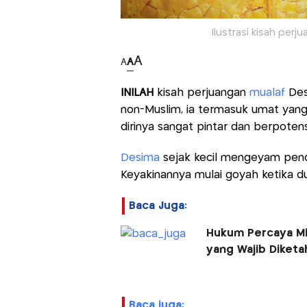
Ilustrasi kisah per
A
A
A
INILAH
kisah perjuangan
mualaf
Desi
non-Muslim, ia termasuk umat ya
dirinya sangat pintar dan berpote
Desima
sejak kecil mengeyam pendi
Keyakinannya mulai goyah ketika 
Baca Juga:
Hukum Percaya Mit
yang Wajib Diketa
baca juga: