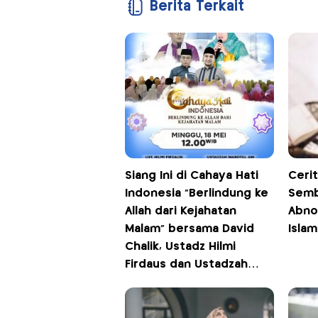
Berita Terkait
Siang Ini di Cahaya Hati
Cerit
Indonesia “Berlindung ke
Semb
Allah dari Kejahatan
Abno
Malam” bersama David
Islam
Chalik, Ustadz Hilmi
Firdaus dan Ustadzah
Inarotul Ain, Pukul 12.00
WIB di iNews