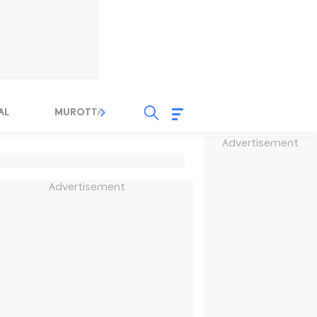
AL
MUROTTAL
TAUSYIAH
SERBA SERBI 
Advertisement
Advertisement