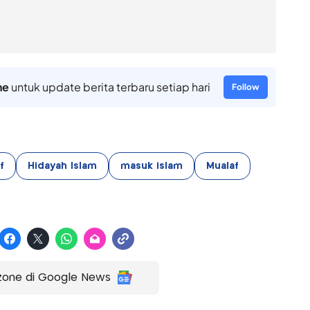
ne
untuk update berita terbaru setiap hari
Follow
f
Hidayah Islam
masuk islam
Mualaf
zone di Google News