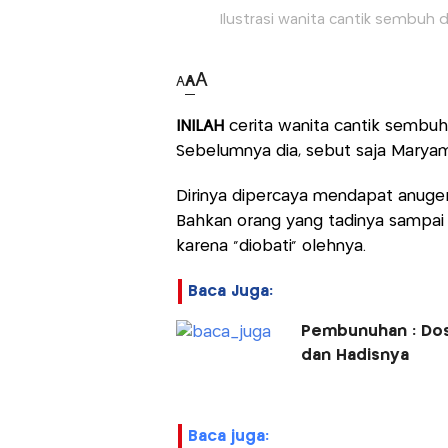
Ilustrasi wanita cantik sembuh 
A
A
A
INILAH
cerita wanita cantik sembu
Sebelumnya dia, sebut saja Maryam
Dirinya dipercaya mendapat anuge
Bahkan orang yang tadinya sampai ti
karena "diobati" olehnya.
Baca Juga:
Pembunuhan : Dosa 
dan Hadisnya
baca juga: