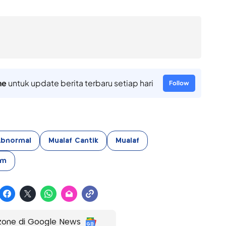
ne
untuk update berita terbaru setiap hari
Follow
Abnormal
Mualaf Cantik
Mualaf
im
zone di Google News