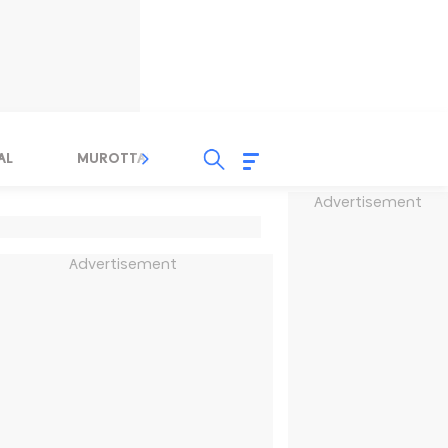
AL
MUROTTAL
TAUSYIAH
SERBA SERBI 
Advertisement
Advertisement