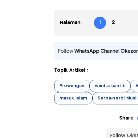
Halaman:
1
2
Follow
WhatsApp Channel Okezo
Topik Artikel :
Prewangan
wanita cantik
masuk islam
Serba-serbi Musl
Share
Follow Oke