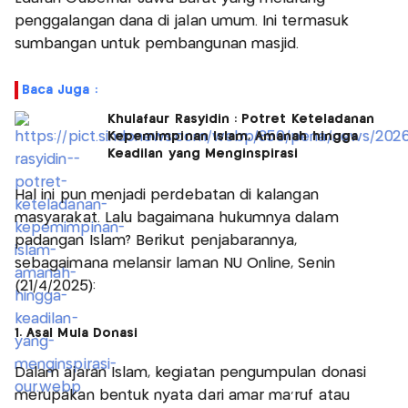
penggalangan dana di jalan umum. Ini termasuk
sumbangan untuk pembangunan masjid.
Baca Juga :
Khulafaur Rasyidin : Potret Keteladanan
Kepemimpinan Islam, Amanah hingga
Keadilan yang Menginspirasi
Hal ini pun menjadi perdebatan di kalangan
masyarakat. Lalu bagaimana hukumnya dalam
padangan Islam? Berikut penjabarannya,
sebagaimana melansir laman NU Online, Senin
(21/4/2025):
1. Asal Mula Donasi
Dalam ajaran Islam, kegiatan pengumpulan donasi
merupakan bentuk nyata dari amar ma’ruf atau