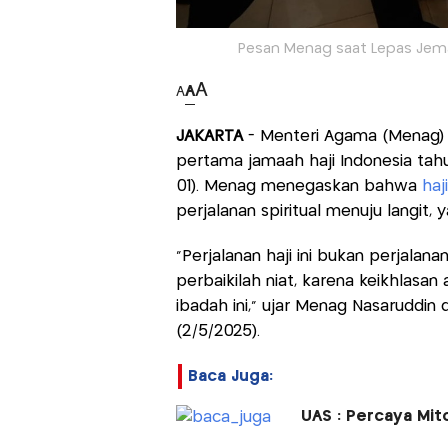
Pesan Menag saat Lepas Jemaa
A
A
A
JAKARTA
- Menteri Agama (Menag)
pertama jamaah haji Indonesia ta
01). Menag menegaskan bahwa
haj
perjalanan spiritual menuju langit
"Perjalanan haji ini bukan perjalanan
perbaikilah niat, karena keikhlasan
ibadah ini," ujar Menag Nasaruddin 
(2/5/2025).
Baca Juga:
UAS : Percaya Mit