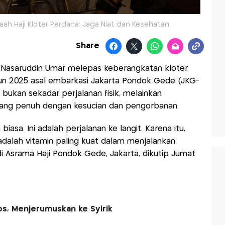
h Haji Kloter Perdana: Jaga Niat dan Kesehatan
Share
 Nasaruddin Umar melepas keberangkatan kloter
hun 2025 asal embarkasi Jakarta Pondok Gede (JKG-
i
bukan sekadar perjalanan fisik, melainkan
, yang penuh dengan kesucian dan pengorbanan.
 biasa. Ini adalah perjalanan ke langit. Karena itu,
 adalah vitamin paling kuat dalam menjalankan
di Asrama Haji Pondok Gede, Jakarta, dikutip Jumat
os, Menjerumuskan ke Syirik