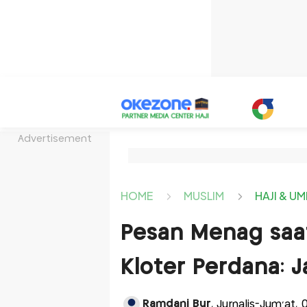
Advertisement
HOME
MUSLIM
HAJI & U
Pesan Menag saa
Kloter Perdana: 
Ramdani Bur
, Jurnalis-Jum'at,