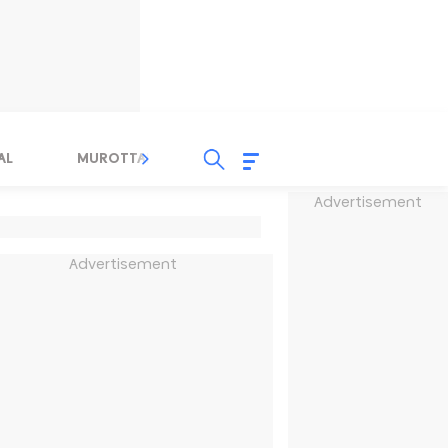
AL
MUROTTAL
TAUSYIAH
SERBA SERBI 
Advertisement
Advertisement