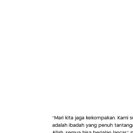
"Mari kita jaga kekompakan. Kami s
adalah ibadah yang penuh tantangan.
Allah, semua bisa berjalan lancar,"