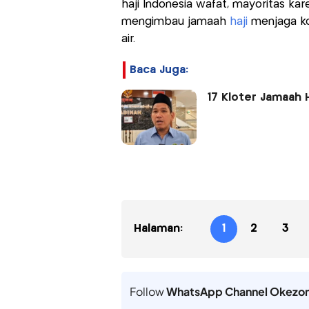
haji Indonesia wafat, mayoritas kar
mengimbau jamaah
haji
menjaga ko
air.
Baca Juga:
17 Kloter Jamaah H
Halaman:
1
2
3
Follow
WhatsApp Channel Okezo