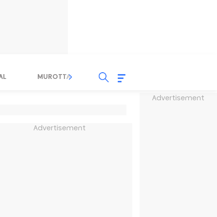
AL
MUROTTAL
TAUSYIAH
SERBA SERBI 
Advertisement
Advertisement