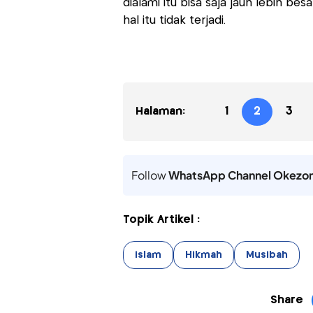
dialami itu bisa saja jauh lebih be
hal itu tidak terjadi.
Halaman:
1
2
3
Follow
WhatsApp Channel Okezo
Topik Artikel :
islam
Hikmah
Musibah
Share