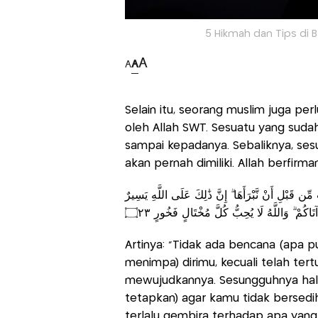
5 Hikmah dan Tips di B
A
A
A
Selain itu, seorang muslim juga per
oleh Allah SWT. Sesuatu yang suda
sampai kepadanya. Sebaliknya, ses
akan pernah dimiliki. Allah berfirm
 قَبْلِ أَنْ نَّبْرَأَهَا ۗ إِنَّ ذَٰلِكَ عَلَى اللَّهِ يَسِيرٌ
Artinya: “Tidak ada bencana (apa p
menimpa) dirimu, kecuali telah ter
mewujudkannya. Sesungguhnya hal i
tetapkan) agar kamu tidak bersedi
terlalu gembira terhadap apa yang