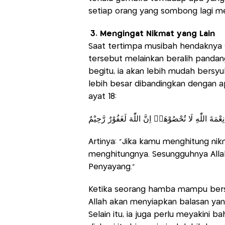
setiap orang yang sombong lagi m
3. Mengingat Nikmat yang Lain
Saat tertimpa musibah hendaknya 
tersebut melainkan beralih pandan
begitu, ia akan lebih mudah bersy
lebih besar dibandingkan dengan ap
ayat 18:
 نِعْمَةَ اللّٰهِ لَا تُحْصُوْهَاۗ اِنَّ اللّٰهَ لَغَفُوْرٌ رَّحِيْمٌ
Artinya: “Jika kamu menghitung ni
menghitungnya. Sesungguhnya All
Penyayang.”
Ketika seorang hamba mampu bersa
Allah akan menyiapkan balasan yan
Selain itu, ia juga perlu meyakini