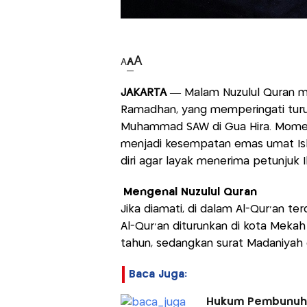
A
A
A
JAKARTA
— Malam Nuzulul Quran me
Ramadhan, yang memperingati tur
Muhammad SAW di Gua Hira. Moment
menjadi kesempatan emas umat Is
diri agar layak menerima petunjuk Il
Mengenal Nuzulul Quran
Jika diamati, di dalam Al-Qur'an te
Al-Qur'an diturunkan di kota Mekah
tahun, sedangkan surat Madaniyah 
Baca Juga:
Hukum Pembunuhan