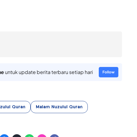
ne
untuk update berita terbaru setiap hari
Follow
zulul Quran
Malam Nuzulul Quran