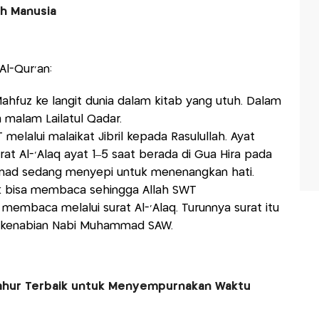
h Manusia
Al-Qur'an:
Mahfuz ke langit dunia dalam kitab yang utuh. Dalam
a malam Lailatul Qadar.
 melalui malaikat Jibril kepada Rasulullah. Ayat
at Al-‘Alaq ayat 1–5 saat berada di Gua Hira pada
mmad sedang menyepi untuk menenangkan hati.
k bisa membaca sehingga Allah SWT
embaca melalui surat Al-‘Alaq. Turunnya surat itu
a kenabian Nabi Muhammad SAW.
 Sahur Terbaik untuk Menyempurnakan Waktu