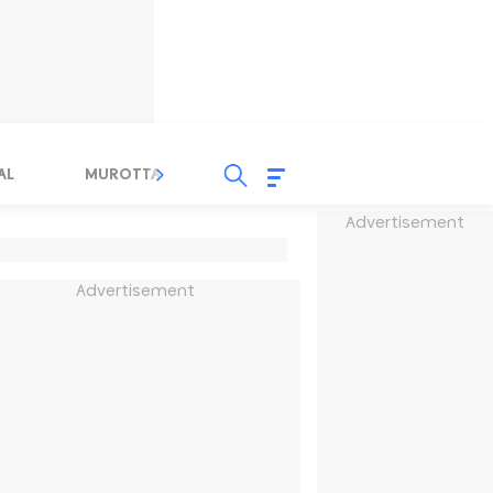
AL
MUROTTAL
TAUSYIAH
SERBA SERBI 
Advertisement
Advertisement