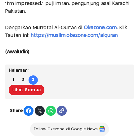
“I’m impressed,” puji Imran, pengunjung asal Karachi,
Pakistan.
Dengarkan Murrotal Al-Qur'an di
Okezone.com
, Klik
Tautan Ini:
https://muslim.okezone.com/alquran
(Awaludin)
Halaman:
1
2
3
Lihat Semua
Share
Follow Okezone di Google News