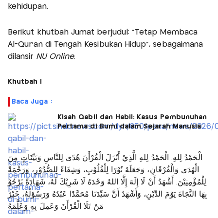
kehidupan.
Berikut khutbah Jumat berjudul: "Tetap Membaca
Al-Qur’an di Tengah Kesibukan Hidup”, sebagaimana
dilansir
NU Online
.
Khutbah I
Baca Juga :
Kisah Qabil dan Habil: Kasus Pembunuhan
Pertama di Bumi dalam Sejarah Manusia
الْحَمْدُ لِلهِ. الْحَمْدُ لِلهِ الَّذِيْ أَنْزَلَ الْقُرْأَنَ هُدًى لِلنَّاسِ وَبَيِّنَاتٍ مِنَ
الْهُدَى وَالْفُرْقَانِ، وَجَعَلَهُ نُوْرًا لِلْقُلُوْبِ، وَشِفَاءً لِلصُّدُوْرِ، وَرَحْمَةً
لِلْمُؤْمِنِيْنَ. أَشْهَدُ أَنْ لَا إِلَهَ إِلَّا اللهُ وَحْدَهُ لَا شَرِيْكَ لَهُ، شَهَادَةً نَرْجُوْ
بِهَا النَّجَاةَ يَوْمَ الدِّيْنِ، وَأَشْهَدُ أَنَّ سَيِّدَنَا مُحَمَّدًا عَبْدُهُ وَرَسُوْلُهُ، خَيْرُ
مَنْ تَلَا الْقُرْأَنَ وَعَمِلَ بِهِ وَعَلَّمَهُ