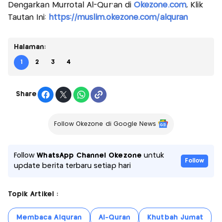
Dengarkan Murrotal Al-Qur'an di
Okezone.com
, Klik
Tautan Ini:
https://muslim.okezone.com/alquran
Halaman:
1
2
3
4
Share
Follow Okezone di Google News
Follow
WhatsApp Channel Okezone
untuk
Follow
update berita terbaru setiap hari
Topik Artikel :
Membaca Alquran
Al-Quran
Khutbah Jumat