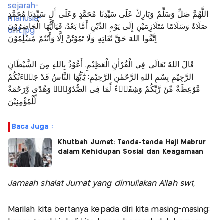
اللَّهُمَّ صَلِّ وَسَلِّمْ وَبَارِكْ عَلَى سَيِّدِنَا مُحَمَّدٍ وَعَلَى أَلِ سَيِّدِنَا مُحَمَّدٍ
صَلَاةً وَسَلَامًا مُتَلَازِمَيْنِ إِلَى يَوْمِ الدِّيْنِ أَمَّا بَعْدُ, فَيَاأَيُّهَا الْحَاضِرُوْنَ
اِتَّقُوا اللهَ حَقَّ تُقَاتِهِ وَلَا تَمُوْتُنَّ اِلَّا وَأَنْتُمْ مُسْلِمُوْنَ
قَالَ اللهُ تَعَالَى فِي الْقُرْاٰنِ الْعَظِيْمِ. أَعُوْذُ بِاللهِ مِنَ الشَّيْطَانِ
الرَّجِيْمِ بِسْمِ اللهِ الرَّحْمٰنِ الرَّحِيْمِ: يٰٓاَيُّهَا النَّاسُ قَدْ جَاۤءَتْكُمْ
مَّوْعِظَةٌ مِّنْ رَّبِّكُمْ وَشِفَاۤءٌ لِّمَا فِى الصُّدُوْرِۙ وَهُدًى وَّرَحْمَةٌ
لِّلْمُؤْمِنِيْنَ
Baca Juga :
Khutbah Jumat: Tanda-tanda Haji Mabrur
dalam Kehidupan Sosial dan Keagamaan
Jamaah shalat Jumat yang dimuliakan Allah swt,
Marilah kita bertanya kepada diri kita masing-masing: