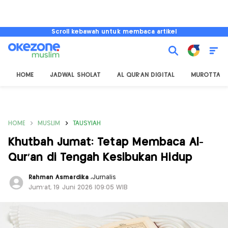
Scroll kebawah untuk membaca artikel
HOME
JADWAL SHOLAT
AL QUR'AN DIGITAL
MUROTTAL
HOME
MUSLIM
TAUSYIAH
Khutbah Jumat: Tetap Membaca Al-
Qur’an di Tengah Kesibukan Hidup
Rahman Asmardika
,
Jurnalis
Jum'at, 19 Juni 2026 |09:05 WIB