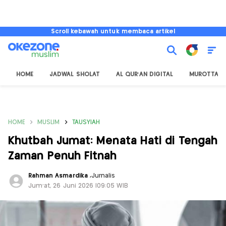
Scroll kebawah untuk membaca artikel
HOME
JADWAL SHOLAT
AL QUR'AN DIGITAL
MUROTTAL
HOME
MUSLIM
TAUSYIAH
Khutbah Jumat: Menata Hati di Tengah
Zaman Penuh Fitnah
Rahman Asmardika
,
Jurnalis
Jum'at, 26 Juni 2026 |09:05 WIB