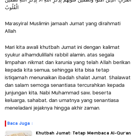
الْقُرْآنِ: الَّذِينَ آمَنُوا وَتَطْمَئِنُّ قُلُوبُهُمْ بِذِكْرِ اللَّهِ أَلا بِذِكْرِ اللَّهِ تَطْمَئِنُّ
الْقُلُوبُ
Ma’asyiral Muslimin jamaah Jumat yang dirahmati
Allah
Mari kita awali khutbah Jumat ini dengan kalimat
syukur alhamdulillahi rabbil alamin, atas segala
limpahan nikmat dan karunia yang telah Allah berikan
kepada kita semua, sehingga kita bisa tetap
istiqamah menunaikan ibadah shalat Jumat. Shalawat
dan salam semoga senantiasa tercurahkan kepada
junjungan kita, Nabi Muhammad saw, beserta
keluarga, sahabat, dan umatnya yang senantiasa
meneladani jejaknya hingga akhir zaman.
Baca Juga :
Khutbah Jumat: Tetap Membaca Al-Qur’an