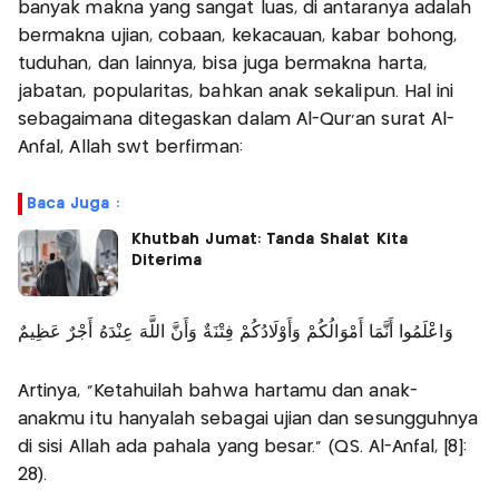
banyak makna yang sangat luas, di antaranya adalah
bermakna ujian, cobaan, kekacauan, kabar bohong,
tuduhan, dan lainnya, bisa juga bermakna harta,
jabatan, popularitas, bahkan anak sekalipun. Hal ini
sebagaimana ditegaskan dalam Al-Qur’an surat Al-
Anfal, Allah swt berfirman:
Baca Juga :
Khutbah Jumat: Tanda Shalat Kita
Diterima
وَاعْلَمُوا أَنَّمَا أَمْوَالُكُمْ وَأَوْلَادُكُمْ فِتْنَةٌ وَأَنَّ اللَّهَ عِنْدَهُ أَجْرٌ عَظِيمٌ
Artinya, “Ketahuilah bahwa hartamu dan anak-
anakmu itu hanyalah sebagai ujian dan sesungguhnya
di sisi Allah ada pahala yang besar.” (QS. Al-Anfal, [8]:
28).