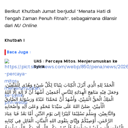
Berikut Khutbah Jumat berjudul “Menata Hati di
Tengah Zaman Penuh Fitnah”, sebagaimana dilansir
dari
NU Online
.
Khutbah I
Baca Juga :
UAS : Percaya Mitos, Menjerumuskan ke
Syirik
اَلْحَمْدُ لِلهِ الَّذِي أَنْزَلَ الْكِتَابَ تِبْيَانًا لِكُلِّ شَيْءٍ وَهُدًى لِلْمُتَّقِيْنَ،
وَجَعَلَ فِيْهِ مَنَاهِجَ الْهِدَايَةِ لِلنَّاسِ أَجْمَعِيْنَ. أَشْهَدُ أَنْ لَا إِلٰهَ إِلَّا اللهُ
الْمَلِكُ الْحَقُّ الْمُبِيْنُ، وَأَشْهَدُ أَنَّ مُحَمَّدًا عَبْدُهُ وَرَسُوْلُهُ الصَّادِقُ
الْأَمِيْنُ، صَلىَّ اللهُ عَلَى سَيِّدَنَا مُحَمَّدٍ وَعَلىَ آلِهِ وَأَصْحَابِهِ
وَالتَّابِعِيْنَ، وَسَلَّمَ تَسْلِيْمًا كَثِيْرًا إِلىَ يَوْمِ الدِّيْنِ. أَمَّا بَعْدُ فَيَا عِبَادَ
الرَّحْمٰنِ، أُوْصِيْكُمْ وَإِيَّايَ بِتَقْوَى اللهِ الْمَنَّانِ، الْقَائِلِ فِي كِتَابِهِ