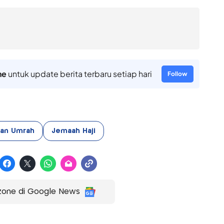
ne
untuk update berita terbaru setiap hari
Follow
dan Umrah
Jemaah Haji
zone di Google News