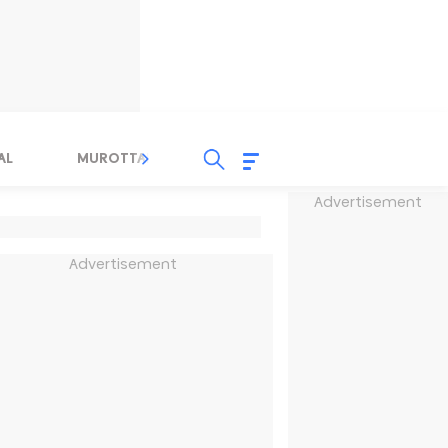
AL
MUROTTAL
TAUSYIAH
SERBA SERBI 
Advertisement
Advertisement