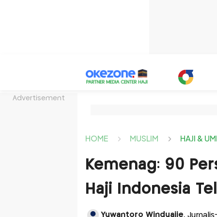
Advertisement
HOME
MUSLIM
HAJI & U
Kemenag: 90 Per
Haji Indonesia Te
Yuwantoro Winduajie
, Jurnali