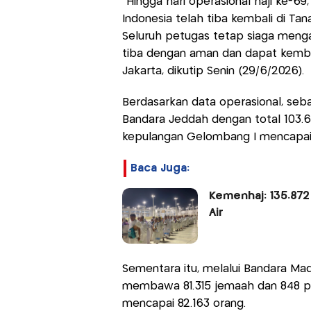
"Hingga hari operasional haji ke-69
Indonesia telah tiba kembali di Tan
Seluruh petugas tetap siaga meng
tiba dengan aman dan dapat kembal
Jakarta, dikutip Senin (29/6/2026).
Berdasarkan data operasional, seba
Bandara Jeddah dengan total 103.6
kepulangan Gelombang I mencapai 
Baca Juga:
Kemenhaj: 135.872
Air
Sementara itu, melalui Bandara Mad
membawa 81.315 jemaah dan 848 pe
mencapai 82.163 orang.