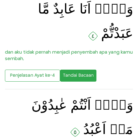
وَلَاۤ اَنَا عَابِدٌ مَّا
عَبَدْتُّمْ
٤
dan aku tidak pernah menjadi penyembah apa yang kamu
sembah,
Penjelasan Ayat ke-4
Tandai Bacaan
وَلَاۤ اَنْتُمْ عٰبِدُوْنَ
مَاۤ اَعْبُدُ
٥