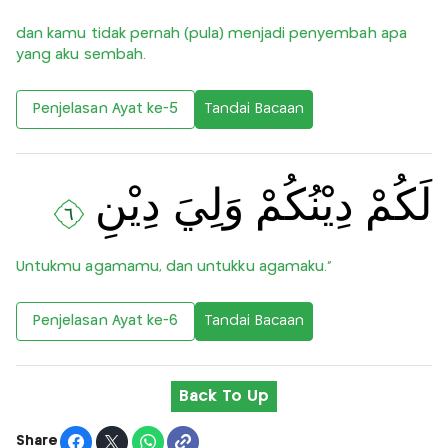
dan kamu tidak pernah (pula) menjadi penyembah apa
yang aku sembah.
Penjelasan Ayat ke-5
Tandai Bacaan
لَكُمْ دِيْنُكُمْ وَلِيَ دِيْنِ
٦
Untukmu agamamu, dan untukku agamaku.”
Penjelasan Ayat ke-6
Tandai Bacaan
Back To Up
Share