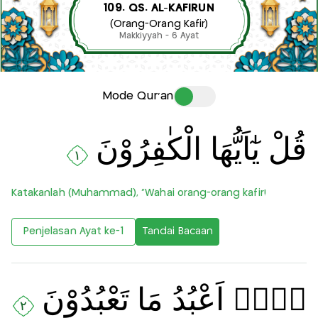
109. QS. AL-KAFIRUN
(Orang-Orang Kafir)
Makkiyyah - 6 Ayat
Mode Qur'an
قُلْ يٰٓاَيُّهَا الْكٰفِرُوْنَ
١
Katakanlah (Muhammad), “Wahai orang-orang kafir!
Penjelasan Ayat ke-1
Tandai Bacaan
لَاۤ اَعْبُدُ مَا تَعْبُدُوْنَ
٢