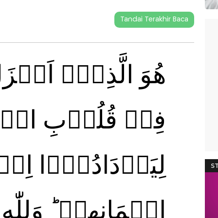
Tandai Terakhir Baca
هُوَ الَّذِىۡۤ اَنۡزَل
فِىۡ قُلُوۡبِ الۡم
لِيَزۡدَادُوۡۤا اِيۡمَا
اِيۡمَانِهِمۡ‌ ؕ وَلِلّٰه