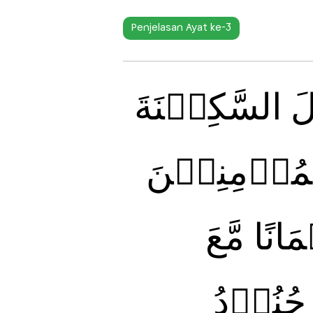
Penjelasan Ayat ke-3
َ السَّكِيۡنَةَ
ُؤۡمِنِيۡنَ
نًا مَّعَ
ِ جُنُوۡدُ