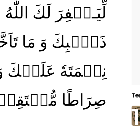
لِّيَـغۡفِرَ لَكَ اللّٰهُ 
ذَنۡۢبِكَ وَ مَا تَاَخَّرَ
نِعۡمَتَهٗ عَلَيۡكَ وَ
صِرَاطًا مُّسۡتَقِيۡ
Te