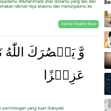
epadamu (Muhammad) atas dosamu yang lalu dan
Ber
rnakan nikmat-Nya atasmu dan menunjukimu ke
Tandai Terakhir Baca
وَّ يَنۡصُرَكَ اللّٰهُ 
عَزِيۡزًا
 pertolongan yang kuat (banyak).