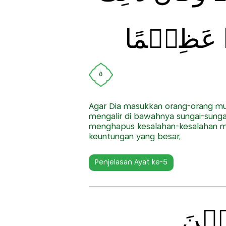
ا عَظِيۡمًا
٥
Agar Dia masukkan orang-orang mu
mengalir di bawahnya sungai-sunga
menghapus kesalahan-kesalahan me
keuntungan yang besar,
Penjelasan Ayat ke-5
ِيۡنَ