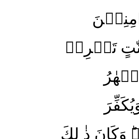
مِنِيۡنَ
ّٰتٍ تَجۡرِىۡ
نۡهٰرُ
كَفِّرَ
ؕ وَكَانَ ذٰ لِكَ