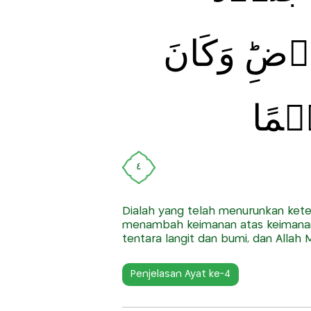
ضِ‌ؕ وَكَانَ
يۡمًا
٤
Dialah yang telah menurunkan ket
menambah keimanan atas keimanan m
tentara langit dan bumi, dan Allah
Penjelasan Ayat ke-4