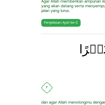
Agar Allah memberikan ampunan k
yang akan datang serta menyempu
jalan yang lurus,
Penjelasan Ayat ke-2
نَصۡرًا
٣
dan agar Allah menolongmu dengan