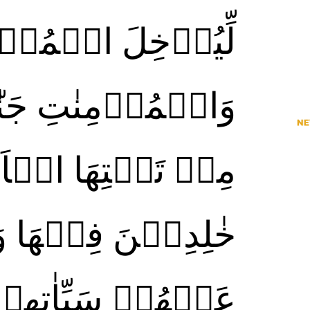
لِّيُدۡخِلَ الۡمُؤۡ
وَالۡمُؤۡمِنٰتِ جَن
مِنۡ تَحۡتِهَا الۡاَ
خٰلِدِيۡنَ فِيۡهَا وَيُ
عَنۡهُمۡ سَيِّاٰتِهِمۡ‌