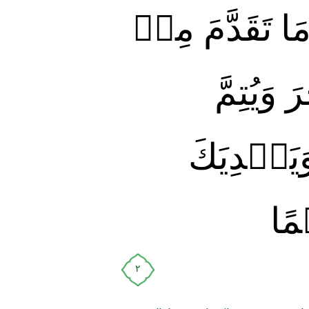
مَا تَقَدَّمَ مِنۡ
 وَيُتِمَّ
يَهۡدِيَكَ
مًا
٢