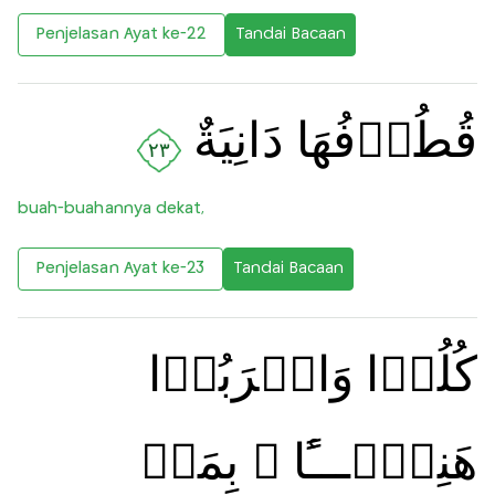
Penjelasan Ayat ke-22
Tandai Bacaan
قُطُوۡفُهَا دَانِيَةٌ
٢٣
buah-buahannya dekat,
Penjelasan Ayat ke-23
Tandai Bacaan
كُلُوۡا وَاشۡرَبُوۡا
هَنِيۡٓـــًٔا ۢ بِمَاۤ