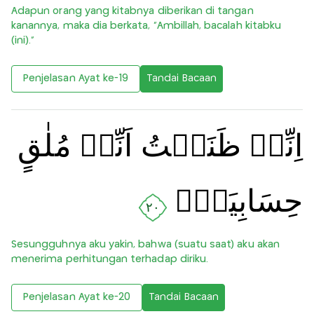
Adapun orang yang kitabnya diberikan di tangan
kanannya, maka dia berkata, “Ambillah, bacalah kitabku
(ini).”
Penjelasan Ayat ke-19
Tandai Bacaan
اِنِّىۡ ظَنَنۡتُ اَنِّىۡ مُلٰقٍ
حِسَابِيَهۡ‌ۚ‏
٢٠
Sesungguhnya aku yakin, bahwa (suatu saat) aku akan
menerima perhitungan terhadap diriku.
Penjelasan Ayat ke-20
Tandai Bacaan