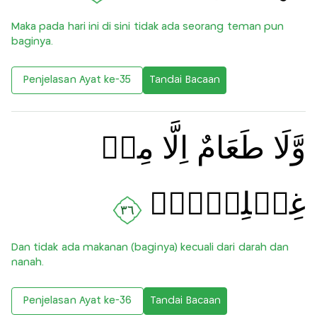
Maka pada hari ini di sini tidak ada seorang teman pun
baginya.
Penjelasan Ayat ke-35
Tandai Bacaan
وَّلَا طَعَامٌ اِلَّا مِنۡ
غِسۡلِيۡنٍۙ
٣٦
Dan tidak ada makanan (baginya) kecuali dari darah dan
nanah.
Penjelasan Ayat ke-36
Tandai Bacaan