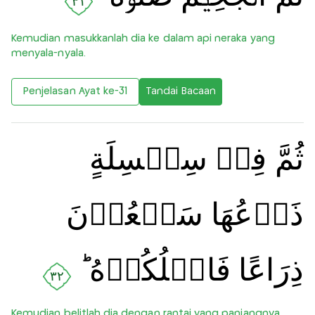
٣١
Kemudian masukkanlah dia ke dalam api neraka yang
menyala-nyala.
Penjelasan Ayat ke-31
Tandai Bacaan
ثُمَّ فِىۡ سِلۡسِلَةٍ
ذَرۡعُهَا سَبۡعُوۡنَ
ذِرَاعًا فَاسۡلُكُوۡهُ ؕ‏
٣٢
Kemudian belitlah dia dengan rantai yang panjangnya