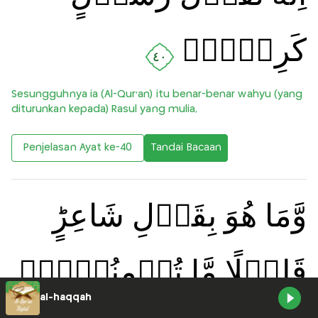
كَرِيۡمٍۚ
٤٠
Sesungguhnya ia (Al-Qur'an) itu benar-benar wahyu (yang
diturunkan kepada) Rasul yang mulia,
Penjelasan Ayat ke-40
Tandai Bacaan
وَّمَا هُوَ بِقَوۡلِ شَاعِرٍ‌ؕ
قَلِيۡلًا مَّا تُؤۡمِنُوۡنَۙ
Listen