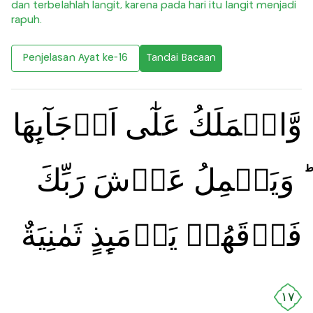
dan terbelahlah langit, karena pada hari itu langit menjadi
rapuh.
Penjelasan Ayat ke-16
Tandai Bacaan
وَّالۡمَلَكُ عَلٰٓى اَرۡجَآٮِٕهَا
‌ؕ وَيَحۡمِلُ عَرۡشَ رَبِّكَ
فَوۡقَهُمۡ يَوۡمَٮِٕذٍ ثَمٰنِيَةٌ
١٧