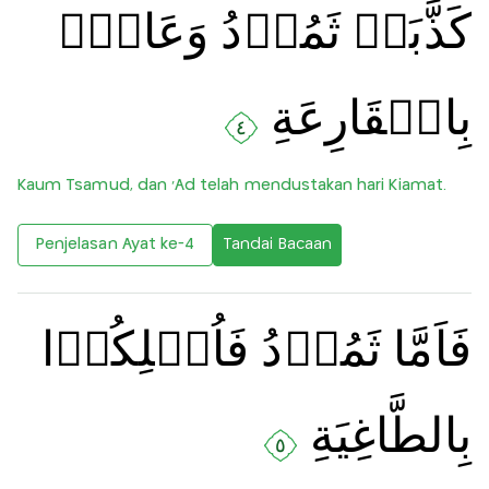
كَذَّبَتۡ ثَمُوۡدُ وَعَادٌۢ
بِالۡقَارِعَةِ‏
٤
Kaum Tsamud, dan ‘Ad telah mendustakan hari Kiamat.
Penjelasan Ayat ke-4
Tandai Bacaan
فَاَمَّا ثَمُوۡدُ فَاُهۡلِكُوۡا
بِالطَّاغِيَةِ
٥