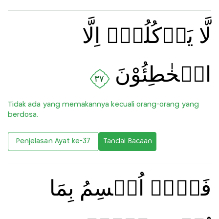
لَّا يَاۡكُلُهٗۤ اِلَّا
الۡخٰطِئُوْنَ
٣٧
Tidak ada yang memakannya kecuali orang-orang yang
berdosa.
Penjelasan Ayat ke-37
Tandai Bacaan
فَلَاۤ اُقۡسِمُ بِمَا