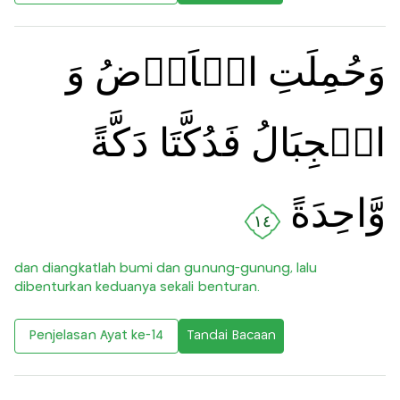
وَحُمِلَتِ الۡاَرۡضُ وَ
الۡجِبَالُ فَدُكَّتَا دَكَّةً
وَّاحِدَةً
١٤
dan diangkatlah bumi dan gunung-gunung, lalu
dibenturkan keduanya sekali benturan.
Penjelasan Ayat ke-14
Tandai Bacaan