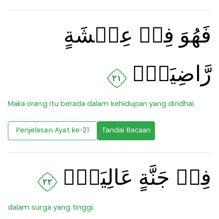
فَهُوَ فِىۡ عِيۡشَةٍ
رَّاضِيَةٍۙ‏
٢١
Maka orang itu berada dalam kehidupan yang diridhai,
Penjelasan Ayat ke-21
Tandai Bacaan
فِىۡ جَنَّةٍ عَالِيَةٍۙ‏
٢٢
dalam surga yang tinggi,