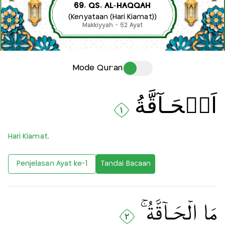
69. QS. AL-HAQQAH
(Kenyataan (Hari Kiamat))
Makkiyyah - 52 Ayat
Mode Qur'an
اَلۡحَـآقَّةُ
١
Hari Kiamat,
Penjelasan Ayat ke-1
Tandai Bacaan
مَا الۡحَـآقَّةُ‌ ۚ‏
٢