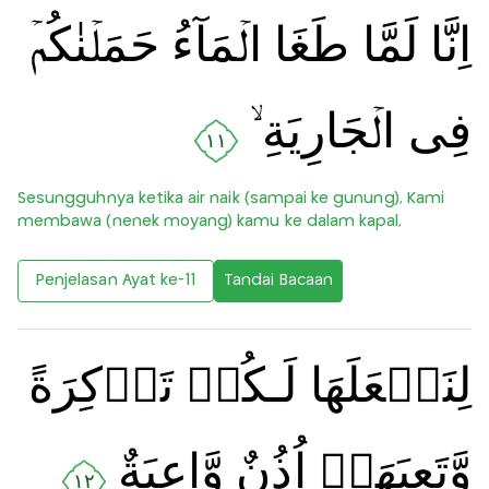
اِنَّا لَمَّا طَغَا الۡمَآءُ حَمَلۡنٰكُمۡ
فِى الۡجَارِيَةِ ۙ‏
١١
Sesungguhnya ketika air naik (sampai ke gunung), Kami
membawa (nenek moyang) kamu ke dalam kapal,
Penjelasan Ayat ke-11
Tandai Bacaan
لِنَجۡعَلَهَا لَـكُمۡ تَذۡكِرَةً
وَّتَعِيَهَاۤ اُذُنٌ وَّاعِيَةٌ
١٢