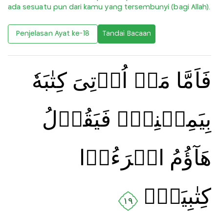
ada sesuatu pun dari kamu yang tersembunyi (bagi Allah).
Penjelasan Ayat ke-18
Tandai Bacaan
فَاَمَّا مَنۡ اُوۡتِىَ كِتٰبَهٗ
بِيَمِيۡنِهٖۙ فَيَقُوۡلُ
هَآؤُمُ اقۡرَءُوۡا
كِتٰبِيَهۡ‌ۚ‏
١٩