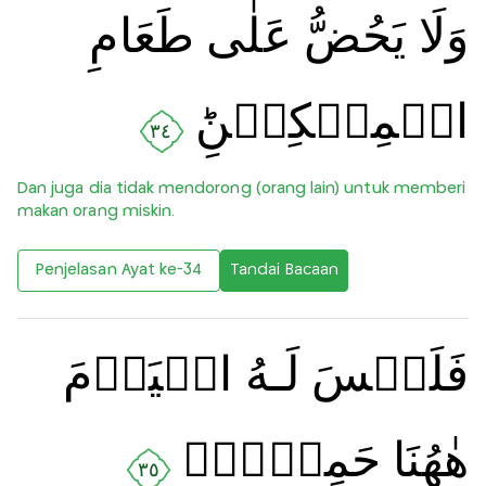
وَلَا يَحُضُّ عَلٰى طَعَامِ
الۡمِسۡكِيۡنِؕ
٣٤
Dan juga dia tidak mendorong (orang lain) untuk memberi
makan orang miskin.
Penjelasan Ayat ke-34
Tandai Bacaan
فَلَيۡسَ لَـهُ الۡيَوۡمَ
هٰهُنَا حَمِيۡمٌۙ
٣٥