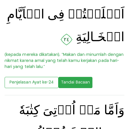
اَسۡلَفۡتُمۡ فِى الۡاَيَّامِ
الۡخَـالِيَةِ
٢٤
(kepada mereka dikatakan), “Makan dan minumlah dengan
nikmat karena amal yang telah kamu kerjakan pada hari-
hari yang telah lalu.”
Penjelasan Ayat ke-24
Tandai Bacaan
وَاَمَّا مَنۡ اُوۡتِىَ كِتٰبَهٗ