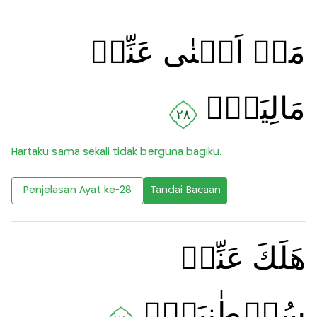
مَاۤ اَغۡنٰى عَنِّىۡ
مَالِيَهۡۚ
٢٨
Hartaku sama sekali tidak berguna bagiku.
Penjelasan Ayat ke-28
Tandai Bacaan
هَلَكَ عَنِّىۡ
سُلۡطٰنِيَهۡ‌ۚ‏