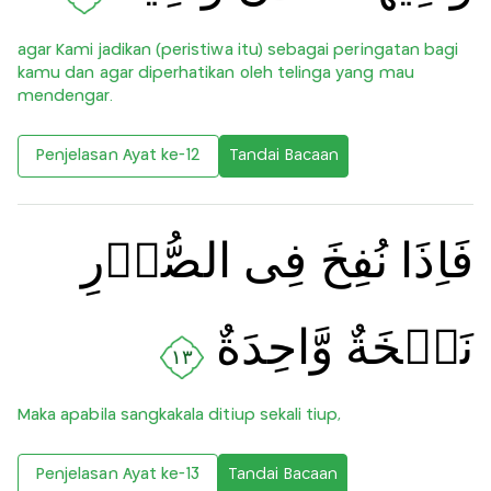
agar Kami jadikan (peristiwa itu) sebagai peringatan bagi
kamu dan agar diperhatikan oleh telinga yang mau
mendengar.
Penjelasan Ayat ke-12
Tandai Bacaan
فَاِذَا نُفِخَ فِى الصُّوۡرِ
نَفۡخَةٌ وَّاحِدَةٌ
١٣
Maka apabila sangkakala ditiup sekali tiup,
Penjelasan Ayat ke-13
Tandai Bacaan