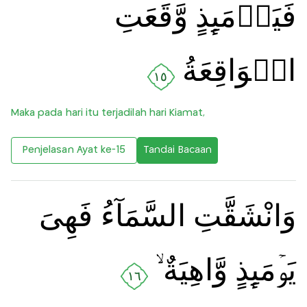
فَيَوۡمَٮِٕذٍ وَّقَعَتِ
الۡوَاقِعَةُ
١٥
Maka pada hari itu terjadilah hari Kiamat,
Penjelasan Ayat ke-15
Tandai Bacaan
وَانْشَقَّتِ السَّمَآءُ فَهِىَ
يَوۡمَٮِٕذٍ وَّاهِيَةٌ ۙ‏
١٦