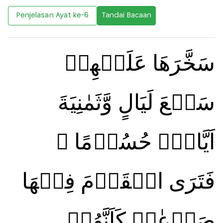
Penjelasan Ayat ke-6
Tandai Bacaan
سَخَّرَهَا عَلَيۡهِمۡ
سَبۡعَ لَيَالٍ وَّثَمٰنِيَةَ
اَيَّامٍۙ حُسُوۡمًا ۙ
فَتَرَى الۡقَوۡمَ فِيۡهَا
صَرۡعٰىۙ كَاَنَّهُمۡ