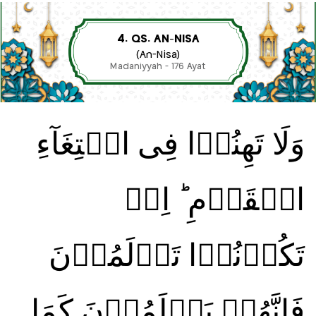
4. QS. AN-NISA
(An-Nisa)
Madaniyyah - 176 Ayat
وَلَا تَهِنُوۡا فِى ابۡتِغَآءِ
الۡقَوۡمِ‌ ؕ اِنۡ
تَكُوۡنُوۡا تَاۡلَمُوۡنَ
فَاِنَّهُمۡ يَاۡلَمُوۡنَ كَمَا