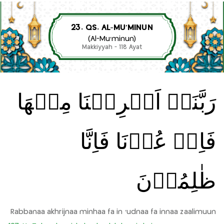
23. QS. AL-MU’MINUN
(Al-Mu’minun)
Makkiyyah - 118 Ayat
رَبَّنَاۤ اَخۡرِجۡنَا مِنۡهَا
فَاِنۡ عُدۡنَا فَاِنَّا
ظٰلِمُوۡنَ
Rabbanaa akhrijnaa minhaa fa in 'udnaa fa innaa zaalimuun