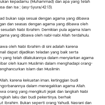
yukan kepadamu (Muhammad) dan apa yang telah
 dan Isa ¦ (asy-Syura/42:13).
d bukan saja sesuai dengan agama yang dibawa
ungan dan seasas dengan agama yang dibawa oleh
s sesudah Nabi Ibrahim. Demikian pula agama Islam
ama yang dibawa oleh nabi-nabi Allah terdahulu.
wa oleh Nabi Ibrahim di sini adalah karena
ail dapat dijadikan teladan yang baik serta
 yang telah dilakukannya dalam menyiarkan agama
 iktibar oleh kaum Muslimin dalam menghadapi orang-
menghancurkan Islam dan Muslimin.
llah, karena kekuatan iman, ketinggian budi
pengorbanannya dalam menegakkan agama Allah.
wa orang yang mengikuti jejak dan langkah Nabi
ingkah laku dan budi pekertinya, berhak
 Ibrahim. Bukan seperti orang Yahudi, Nasrani dan