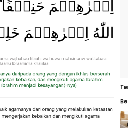
اِبۡرٰهِيۡمَ حَنِيۡفًا‌ ؕ و
اللّٰهُ اِبۡرٰهِيۡمَ خَلِي
a wajhahuu lillaahi wa huwa muhsinunw wattaba'a
laahu Ibraahiima khaliilaa
anya daripada orang yang dengan ikhlas berserah
erjakan kebaikan, dan mengikuti agama Ibrahim
h Ibrahim menjadi kesayangan(-Nya).
Te
Ber
baik agamanya dari orang yang melakukan ketaatan
ia mengerjakan kebaikan dan mengikuti agama