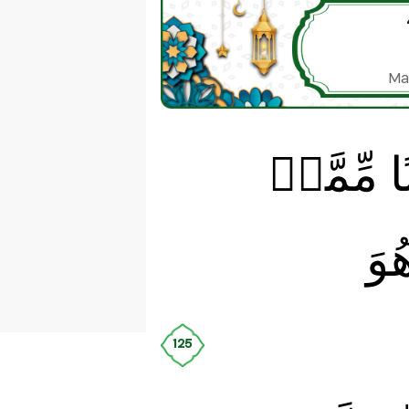
Ma
مِّمَّنۡ
ُوَ
125