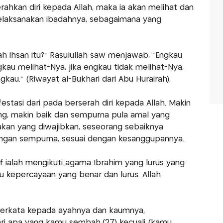
ahkan diri kepada Allah, maka ia akan melihat dan
laksanakan ibadahnya, sebagaimana yang
kah ihsan itu?" Rasulullah saw menjawab, "Engkau
u melihat-Nya, jika engkau tidak melihat-Nya,
au." (Riwayat al-Bukhari dari Abu Hurairah).
stasi dari pada berserah diri kepada Allah. Makin
ng, makin baik dan sempurna pula amal yang
akan yang diwajibkan, seseorang sebaiknya
ngan sempurna, sesuai dengan kesanggupannya.
f ialah mengikuti agama Ibrahim yang lurus yang
u kepercayaan yang benar dan lurus. Allah
m berkata kepada ayahnya dan kaumnya,
ari apa yang kamu sembah,(27) kecuali (kamu