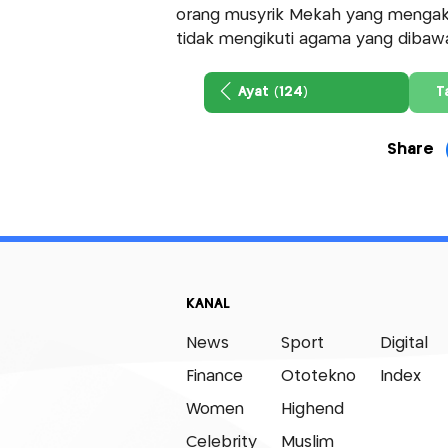
orang musyrik Mekah yang mengaku
tidak mengikuti agama yang dibawa
Ayat (124)
T
Share
KANAL
News
Sport
Digital
Finance
Ototekno
Index
Women
Highend