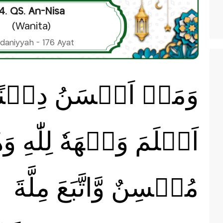
4. QS. An-Nisa
(Wanita)
daniyyah - 176 Ayat
وَمَنۡ اَحۡسَنُ دِيۡنًا 
اَسۡلَمَ وَجۡهَهٗ لِلّٰهِ وَه
مُحۡسِنٌ وَّاتَّبَعَ مِلَّةَ