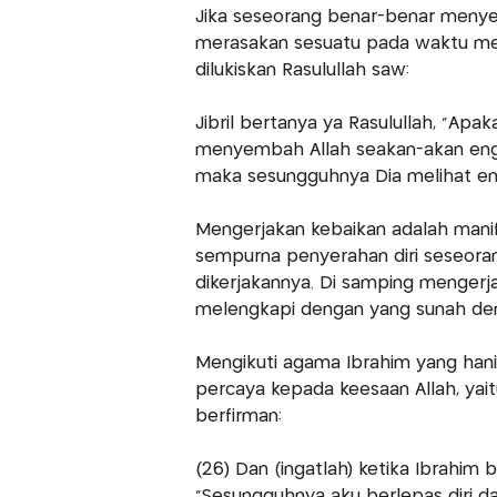
Jika seseorang benar-benar menyer
merasakan sesuatu pada waktu me
dilukiskan Rasulullah saw:
Jibril bertanya ya Rasulullah, "Apa
menyembah Allah seakan-akan engka
maka sesungguhnya Dia melihat engk
Mengerjakan kebaikan adalah manife
sempurna penyerahan diri seseora
dikerjakannya. Di samping mengerj
melengkapi dengan yang sunah de
Mengikuti agama Ibrahim yang hani
percaya kepada keesaan Allah, yait
berfirman:
(26) Dan (ingatlah) ketika Ibrahi
"Sesungguhnya aku berlepas diri d