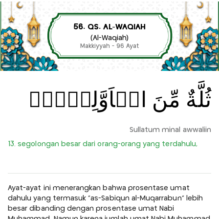
56. QS. AL-WAQIAH
(Al-Waqiah)
Makkiyyah - 96 Ayat
ثُلَّةٌ مِّنَ الۡاَوَّلِيۡنَۙ‏
Sullatum minal awwaliin
13. segolongan besar dari orang-orang yang terdahulu,
Ayat-ayat ini menerangkan bahwa prosentase umat
dahulu yang termasuk "as-Sabiqun al-Muqarrabun" lebih
besar dibanding dengan prosentase umat Nabi
Muhammad. Namun karena jumlah umat Nabi Muhammad