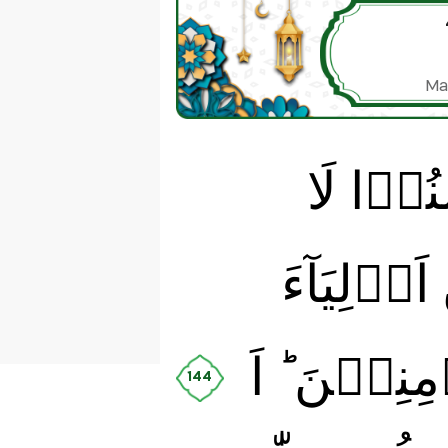
Ma
نُوۡا لَا
َوۡلِيَآءَ
يۡنَ‌ ؕ اَ
144