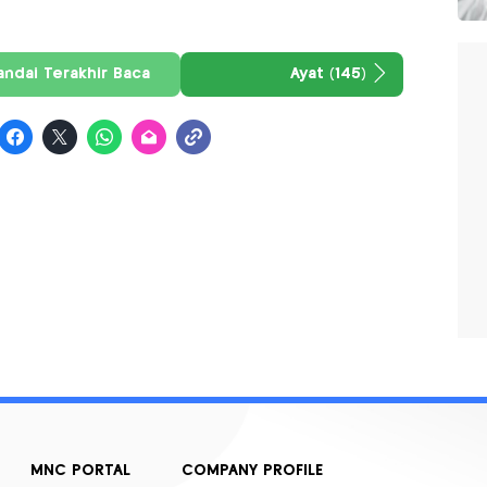
andai Terakhir Baca
Ayat (145)