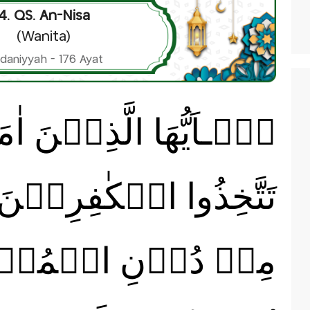
4. QS. An-Nisa
(Wanita)
daniyyah - 176 Ayat
يٰۤـاَيُّهَا الَّذِيۡنَ اٰمَ
تَتَّخِذُوا الۡكٰفِرِيۡنَ ا
مِنۡ دُوۡنِ الۡمُؤۡمِنِ