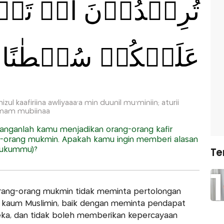
تُرِيۡدُوۡنَ اَنۡ تَجۡعَل
عَلَيۡكُمۡ سُلۡطٰنًا مّ
zul kaafiriina awliyaaa'a min duunil mu'miniin; aturii
taanam mubiinaa
anganlah kamu menjadikan orang-orang kafir
g-orang mukmin. Apakah kamu ingin memberi alasan
ghukummu)?
Te
 orang-orang mukmin tidak meminta pertolongan
 kaum Muslimin, baik dengan meminta pendapat
ka, dan tidak boleh memberikan kepercayaan