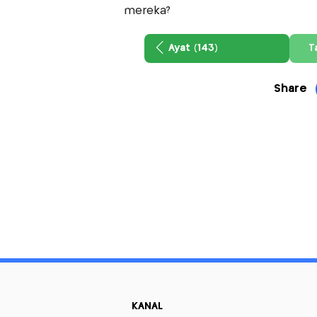
mereka?
Ayat (143)
T
Share