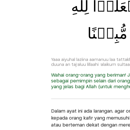
ُوۡا لِلّٰهِ
ُبِيۡنًا
Yaaa aiyuhal laziina aamanuu laa tattakhi
duuna an taj'aluu lillaahi 'alaikum sul
Wahai orang-orang yang beriman! J
sebagai pemimpin selain dari oran
yang jelas bagi Allah (untuk men
Dalam ayat ini ada larangan, agar
kepada orang kafir yang memusuhi
atau berteman dekat dengan mere