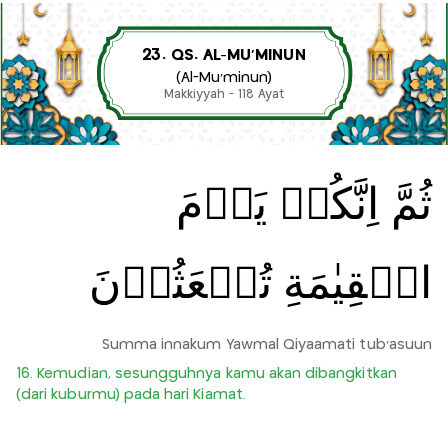
23. QS. AL-MU’MINUN
(Al-Mu’minun)
Makkiyyah - 118 Ayat
ثُمَّ اِنَّكُمۡ يَوۡمَ
الۡقِيٰمَةِ تُبۡعَثُوۡنَ
Summa innakum Yawmal Qiyaamati tub'asuun
16. Kemudian, sesungguhnya kamu akan dibangkitkan
(dari kuburmu) pada hari Kiamat.