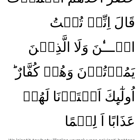
قَالَ اِنِّىۡ تُبۡتُ
الۡـــٰٔنَ وَلَا الَّذِيۡنَ
يَمُوۡتُوۡنَ وَهُمۡ كُفَّارٌ ‌ؕ
اُولٰٓٮِٕكَ اَعۡتَدۡنَا لَهُمۡ
عَذَابًا اَ لِيۡمًا