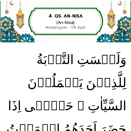
4. QS. AN-NISA
(An-Nisa)
Madaniyyah - 176 Ayat
وَلَيۡسَتِ التَّوۡبَةُ
لِلَّذِيۡنَ يَعۡمَلُوۡنَ
السَّيِّاٰتِ‌ ۚ حَتّٰۤى اِذَا
حَضَرَ اَحَدَهُمُ الۡمَوۡتُ