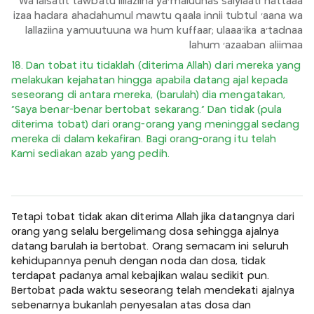
Wa laisatit tawbatu lillaziina ya'maluunas saiyiaati hattaaa
izaa hadara ahadahumul mawtu qaala innii tubtul 'aana wa
lallaziina yamuutuuna wa hum kuffaar; ulaaa'ika a'tadnaa
lahum 'azaaban aliimaa
18. Dan tobat itu tidaklah (diterima Allah) dari mereka yang
melakukan kejahatan hingga apabila datang ajal kepada
seseorang di antara mereka, (barulah) dia mengatakan,
“Saya benar-benar bertobat sekarang.” Dan tidak (pula
diterima tobat) dari orang-orang yang meninggal sedang
mereka di dalam kekafiran. Bagi orang-orang itu telah
Kami sediakan azab yang pedih.
Tetapi tobat tidak akan diterima Allah jika datangnya dari
orang yang selalu bergelimang dosa sehingga ajalnya
datang barulah ia bertobat. Orang semacam ini seluruh
kehidupannya penuh dengan noda dan dosa, tidak
terdapat padanya amal kebajikan walau sedikit pun.
Bertobat pada waktu seseorang telah mendekati ajalnya
sebenarnya bukanlah penyesalan atas dosa dan