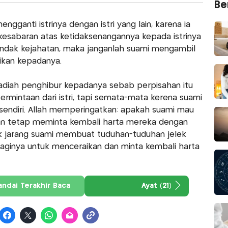
Ber
engganti istrinya dengan istri yang lain, karena ia
esabaran atas ketidaksenangannya kepada istrinya
n tindak kejahatan, maka janganlah suami mengambil
rikan kepadanya.
diah penghibur kepadanya sebab perpisahan itu
rmintaan dari istri, tapi semata-mata kerena suami
 sendiri. Allah memperingatkan: apakah suami mau
an tetap meminta kembali harta mereka dengan
dak jarang suami membuat tuduhan-tuduhan jelek
baginya untuk menceraikan dan minta kembali harta
andai Terakhir Baca
Ayat (21)