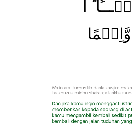
ـًٔا‌ ؕ اَ
َّاِثۡمًا
Wa in arattumustib daala zawjim maka
taakhuzuu minhu shai'aa; ataakhuzu
Dan jika kamu ingin mengganti istri
memberikan kepada seorang di ant
kamu mengambil kembali sedikit p
kembali dengan jalan tuduhan yan