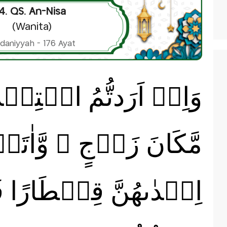
4. QS. An-Nisa
(Wanita)
daniyyah - 176 Ayat
وَاِنۡ اَرَدتُّمُ اسۡتِبۡ
مَّكَانَ زَوۡجٍ ۙ وَّاٰتَ
اِحۡدٰٮهُنَّ قِنۡطَارًا فَ