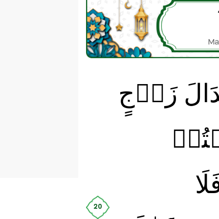
Ma
دَالَ زَوۡجٍ
يۡتُمۡ
لَا
20