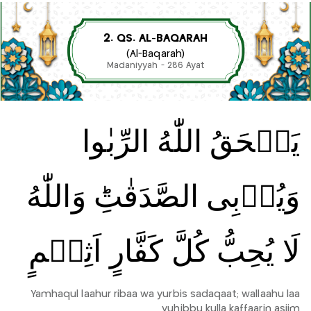
2. QS. AL-BAQARAH
(Al-Baqarah)
Madaniyyah - 286 Ayat
يَمۡحَقُ اللّٰهُ الرِّبٰوا
وَيُرۡبِى الصَّدَقٰتِ‌ؕ وَاللّٰهُ
لَا يُحِبُّ كُلَّ كَفَّارٍ اَثِيۡمٍ
Yamhaqul laahur ribaa wa yurbis sadaqaat; wallaahu laa
yuhibbu kulla kaffaarin asiim