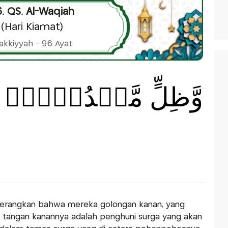
. QS. Al-Waqiah
(Hari Kiamat)
akkiyyah - 96 Ayat
وَّظِلٍّ مَّمۡدُوۡدٍۙ
 diterangkan bahwa mereka golongan kanan, yang
tangan kanannya adalah penghuni surga yang akan