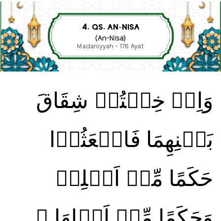
4. QS. AN-NISA
(An-Nisa)
Madaniyyah - 176 Ayat
وَاِنۡ خِفۡتُمۡ شِقَاقَ
بَيۡنِهِمَا فَابۡعَثُوۡا
حَكَمًا مِّنۡ اَهۡلِهٖ
وَحَكَمًا مِّنۡ اَهۡلِهَا‌ ۚ