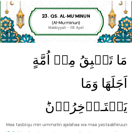
23. QS. AL-MU’MINUN
(Al-Mu’minun)
Makkiyyah - 118 Ayat
مَا تَسۡبِقُ مِنۡ اُمَّةٍ
اَجَلَهَا وَمَا
يَسۡتَـاۡخِرُوۡنَؕ‏
Maa tasbiqu min ummatin ajalahaa wa maa yastaakhiruun