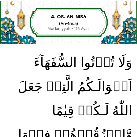
4. QS. AN-NISA
(An-Nisa)
Madaniyyah - 176 Ayat
وَلَا تُؤۡتُوا السُّفَهَآءَ
اَمۡوَالَـكُمُ الَّتِىۡ جَعَلَ
اللّٰهُ لَـكُمۡ قِيٰمًا
وَّارۡزُقُوۡهُمۡ فِيۡهَا