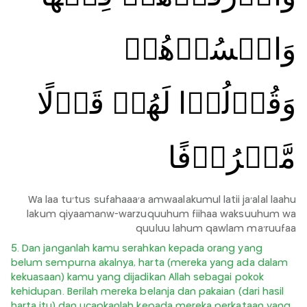
وَاكۡسُوۡهُمۡ
وَقُوۡلُوۡا لَهُمۡ قَوۡلًا
مَّعۡرُوۡفًا‏
Wa laa tu'tus sufahaaa'a amwaalakumul latii ja'alal laahu
lakum qiyaamanw-warzuquuhum fiihaa waksuuhum wa
quuluu lahum qawlam ma'ruufaa
5. Dan janganlah kamu serahkan kepada orang yang
belum sempurna akalnya, harta (mereka yang ada dalam
kekuasaan) kamu yang dijadikan Allah sebagai pokok
kehidupan. Berilah mereka belanja dan pakaian (dari hasil
harta itu) dan ucapkanlah kepada mereka perkataan yang