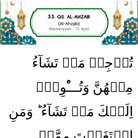
33. QS. AL-AHZAB
(Al-Ahzab)
Madaniyyah - 73 Ayat
تُرۡجِىۡ مَنۡ تَشَآءُ
مِنۡهُنَّ وَتُـــْٔوِىۡۤ
اِلَيۡكَ مَنۡ تَشَآءُ ؕ وَمَنِ
ابۡتَغَيۡتَ مِمَّنۡ