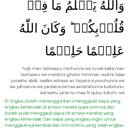
وَاللّٰهُ يَعۡلَمُ مَا فِىۡ
قُلُوۡبِكُمۡ ؕ وَكَانَ اللّٰهُ
عَلِيۡمًا حَلِيۡمًا
Turjii man tashaaa'u minhunna wa tu'wiii ilaika man
tashaaa'u wa manibta ghaita mimman 'azalta falaa
junaaha 'alaik; zaalika adnaaa an taqarra a'yunuhunna wa
laa yahzanna wa yardaina bimaa aataitahunna kulluhunn;
wal laahu ya'lamu maa fii quluu bikum; wa
51. Engkau boleh menangguhkan (menggauli) siapa yang
engkau kehendaki di antara mereka (para istrimu) dan
(boleh pula) menggauli siapa (di antara mereka) yang
engkau kehendaki. Dan siapa yang engkau ingini untuk
menggaulinya kembali dari istri-istrimu yang telah engkau