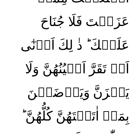
عَزَلۡتَ فَلَا جُنَاحَ
عَلَيۡكَ ؕ ذٰ لِكَ اَدۡنٰٓى
اَنۡ تَقَرَّ اَعۡيُنُهُنَّ وَلَا
يَحۡزَنَّ وَيَرۡضَيۡنَ
بِمَاۤ اٰتَيۡتَهُنَّ كُلُّهُنَّ ؕ