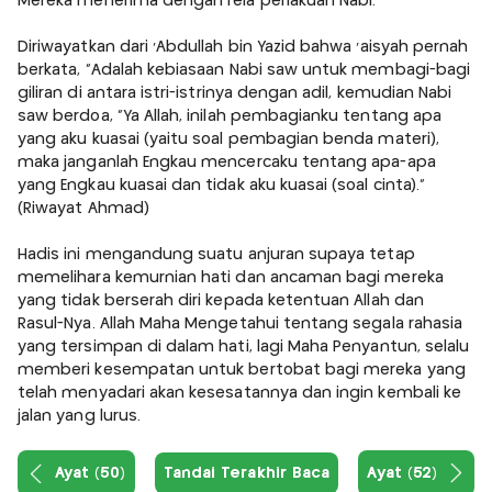
Mereka menerima dengan rela perlakuan Nabi.
Diriwayatkan dari 'Abdullah bin Yazid bahwa 'aisyah pernah
berkata, "Adalah kebiasaan Nabi saw untuk membagi-bagi
giliran di antara istri-istrinya dengan adil, kemudian Nabi
saw berdoa, "Ya Allah, inilah pembagianku tentang apa
yang aku kuasai (yaitu soal pembagian benda materi),
maka janganlah Engkau mencercaku tentang apa-apa
yang Engkau kuasai dan tidak aku kuasai (soal cinta)."
(Riwayat Ahmad)
Hadis ini mengandung suatu anjuran supaya tetap
memelihara kemurnian hati dan ancaman bagi mereka
yang tidak berserah diri kepada ketentuan Allah dan
Rasul-Nya. Allah Maha Mengetahui tentang segala rahasia
yang tersimpan di dalam hati, lagi Maha Penyantun, selalu
memberi kesempatan untuk bertobat bagi mereka yang
telah menyadari akan kesesatannya dan ingin kembali ke
jalan yang lurus.
Ayat (50)
Tandai Terakhir Baca
Ayat (52)