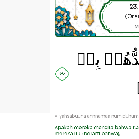
23.
(Ora
M
ِدُّهُمۡ بِهٖ
55
A-yahsabuuna annnamaa numiduhum b
Apakah mereka mengira bahwa Ka
mereka itu (berarti bahwa),