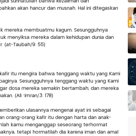
jadi sunnatullah bahwa kezaliman dan
 bahkan akan hancur dan musnah. Hal ini ditegaskan
anak mereka membuatmu kagum. Sesungguhnya
ntuk menyiksa mereka dalam kehidupan dunia dan
r. (at-Taubah/9: 55)
g kafir itu mengira bahwa tenggang waktu yang Kami
 baginya. Sesungguhnya tenggang waktu yang Kami
agar dosa mereka semakin bertambah; dan mereka
n. (Ali 'Imran/3: 178)
emberikan ulasannya mengenai ayat ini sebagai
n orang-orang kafir itu dengan harta dan anak-
ganlah kamu menganggap seseorang terhormat
aknya, tetapi hormatilah dia karena iman dan amal