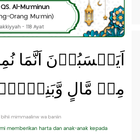
 QS. Al-Mu’minun
ng-Orang Mu'min)
akkiyyah - 118 Ayat
اَيَحۡسَبُوۡنَ اَنَّمَا نُم
مِنۡ مَّالٍ وَّبَنِيۡنَۙ
ihii mimmaalinw wa baniin
mi memberikan harta dan anak-anak kepada