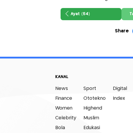
Ayat (54)
T
Share
KANAL
News
Sport
Digital
Finance
Ototekno
Index
Women
Highend
Celebrity
Muslim
Bola
Edukasi