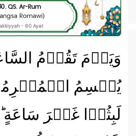
30. QS. Ar-Rum
Bangsa Romawi)
akkiyyah - 60 Ayat
وَيَوۡمَ تَقُوۡمُ السَّاعَ
يُقۡسِمُ الۡمُجۡرِمُو
لَبِثُوۡا غَيۡرَ سَاعَةٍ ‌ؕ 