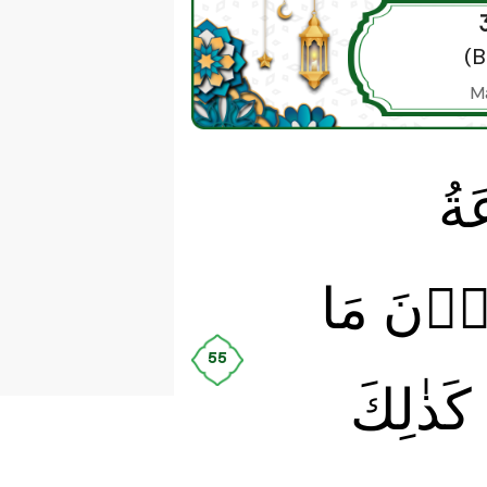
(
M
ةُ
ۡنَ مَا
55
كَذٰلِكَ