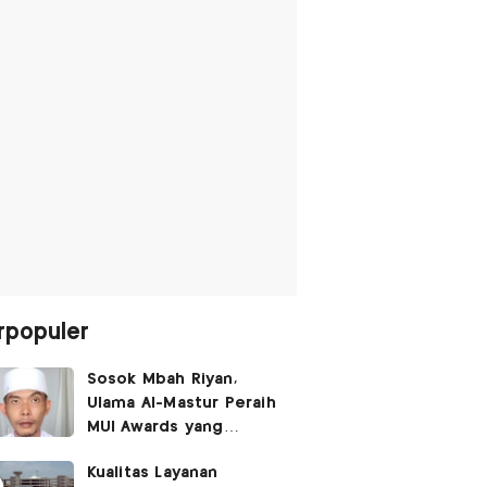
rpopuler
Sosok Mbah Riyan,
Ulama Al-Mastur Peraih
MUI Awards yang
Berprofesi Sebagai
Kualitas Layanan
Tukang Bangunan