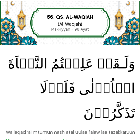
56. QS. AL-WAQIAH
(Al-Waqiah)
Makkiyyah - 96 Ayat
وَلَـقَدۡ عَلِمۡتُمُ النَّشۡاَةَ
الۡاُوۡلٰى فَلَوۡلَا
تَذَكَّرُوۡنَ
Wa laqad 'alimtumun nash atal uulaa falaw laa tazakkaruun