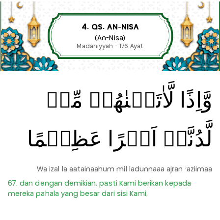
4. QS. AN-NISA
(An-Nisa)
Madaniyyah - 176 Ayat
وَّاِذًا لَّاٰتَيۡنٰهُمۡ مِّنۡ
لَّدُنَّاۤ اَجۡرًا عَظِيۡمًا
Wa izal la aatainaahum mil ladunnaaa ajran 'aziimaa
67. dan dengan demikian, pasti Kami berikan kepada
mereka pahala yang besar dari sisi Kami,