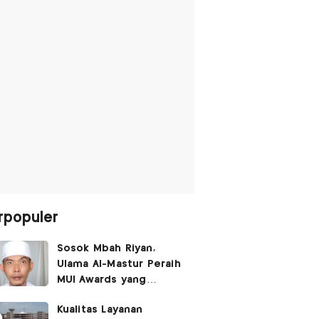
rpopuler
Sosok Mbah Riyan,
Ulama Al-Mastur Peraih
MUI Awards yang
Berprofesi Sebagai
Kualitas Layanan
Tukang Bangunan