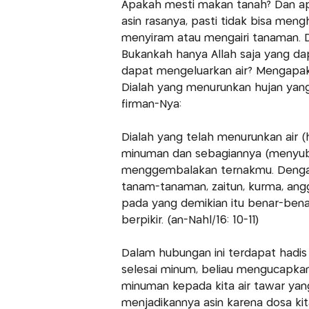
Apakah mesti makan tanah? Dan apa
asin rasanya, pasti tidak bisa men
menyiram atau mengairi tanaman. 
Bukankah hanya Allah saja yang d
dapat mengeluarkan air? Mengapak
Dialah yang menurunkan hujan yan
firman-Nya:
Dialah yang telah menurunkan air (
minuman dan sebagiannya (menyu
menggembalakan ternakmu. Dengan
tanam-tanaman, zaitun, kurma, an
pada yang demikian itu benar-bena
berpikir. (an-Nahl/16: 10-11)
Dalam hubungan ini terdapat hadis
selesai minum, beliau mengucapkan
minuman kepada kita air tawar ya
menjadikannya asin karena dosa kita