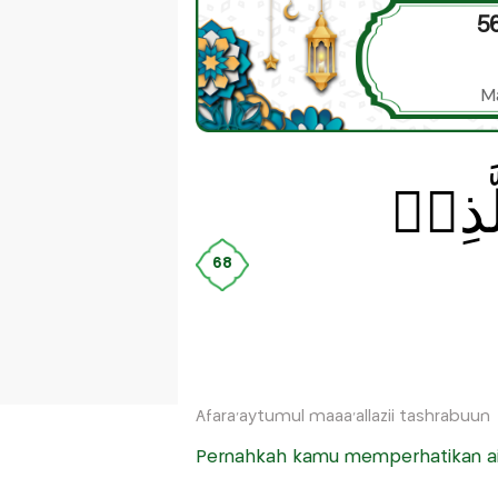
56
M
َّذِىۡ
68
Afara'aytumul maaa'allazii tashrabuun
Pernahkah kamu memperhatikan a