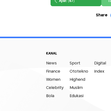
Ayat (67)
T
Share