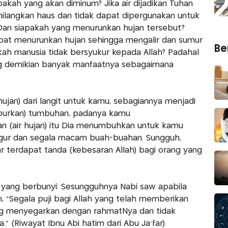
kah yang akan diminum? Jika air dijadikan Tuhan
ghilangkan haus dan tidak dapat dipergunakan untuk
Dan siapakah yang menurunkan hujan tersebut?
apat menurunkan hujan sehingga mengalir dan sumur
Ber
ah manusia tidak bersyukur kepada Allah? Padahal
g demikian banyak manfaatnya sebagaimana
hujan) dari langit untuk kamu, sebagiannya menjadi
burkan) tumbuhan, padanya kamu
 (air hujan) itu Dia menumbuhkan untuk kamu
ggur dan segala macam buah-buahan. Sungguh,
r terdapat tanda (kebesaran Allah) bagi orang yang
 yang berbunyi: Sesungguhnya Nabi saw apabila
, "Segala puji bagi Allah yang telah memberikan
ng menyegarkan dengan rahmatNya dan tidak
." (Riwayat Ibnu Abi hatim dari Abu Ja'far)