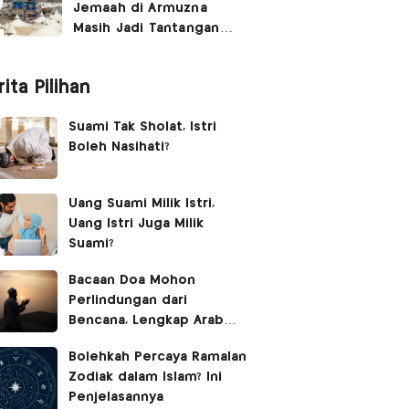
Jemaah di Armuzna
Masih Jadi Tantangan
Besar, Ini Kata Menhaj
ita Pilihan
Suami Tak Sholat, Istri
Boleh Nasihati?
Uang Suami Milik Istri,
Uang Istri Juga Milik
Suami?
Bacaan Doa Mohon
Perlindungan dari
Bencana, Lengkap Arab
Latin dan Terjemahan
Bolehkah Percaya Ramalan
Zodiak dalam Islam? Ini
Penjelasannya