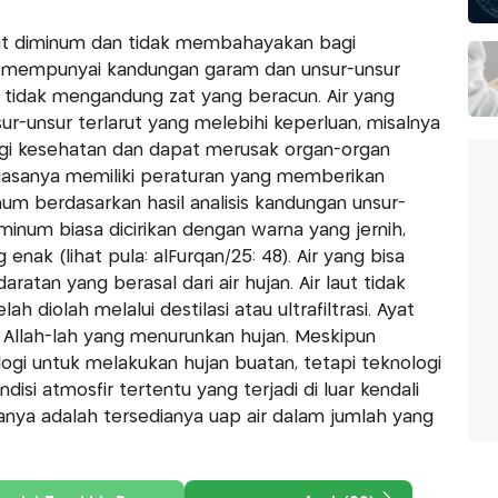
apat diminum dan tidak membahayakan bagi
g mempunyai kandungan garam dan unsur-unsur
a tidak mengandung zat yang beracun. Air yang
-unsur terlarut yang melebihi keperluan, misalnya
bagi kesehatan dan dapat merusak organ-organ
iasanya memiliki peraturan yang memberikan
num berdasarkan hasil analisis kandungan unsur-
diminum biasa dicirikan dengan warna yang jernih,
nak (lihat pula: alFurqan/25: 48). Air yang bisa
ratan yang berasal dari air hujan. Air laut tidak
h diolah melalui destilasi atau ultrafiltrasi. Ayat
Allah-lah yang menurunkan hujan. Meskipun
gi untuk melakukan hujan buatan, tetapi teknologi
isi atmosfir tertentu yang terjadi di luar kendali
ranya adalah tersedianya uap air dalam jumlah yang