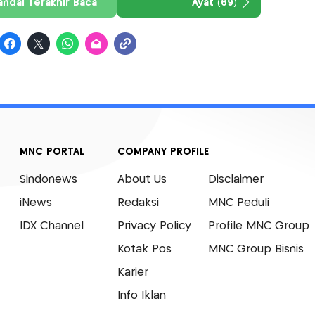
andai Terakhir Baca
Ayat (69)