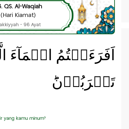
. QS. Al-Waqiah
(Hari Kiamat)
akkiyyah - 96 Ayat
اَفَرَءَيۡتُمُ الۡمَآءَ ال
تَشۡرَبُوۡنَؕ
ir yang kamu minum?