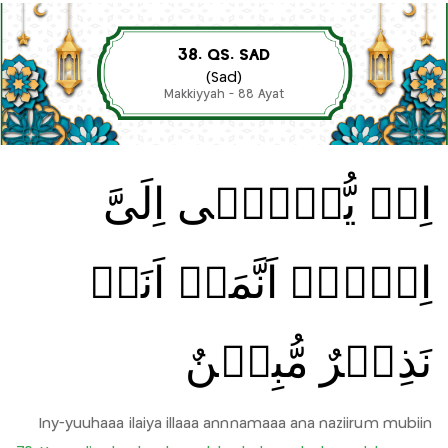
38. QS. SAD
(Sad)
Makkiyyah - 88 Ayat
اِنۡ يُّوۡحٰۤى اِلَىَّ
اِلَّاۤ اَنَّمَاۤ اَنَا۟
نَذِيۡرٌ مُّبِيۡنٌ
Iny-yuuhaaa ilaiya illaaa annnamaaa ana naziirum mubiin