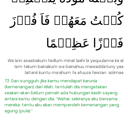
كُنۡتُ مَعَهُمۡ فَاَ فُوۡزَ
فَوۡزًا عَظِيۡمًا‏
Wa la'in asaabakum fadlum minal laahi la yaquulanna ka al
lam takum bainakum wa bainahuu mawaddatuny yaa
laitanii kuntu ma'ahum fa afuuza fawzan 'aziimaa
73. Dan sungguh, jika kamu mendapat karunia
(kemenangan) dari Allah, tentulah dia mengatakan
seakan-akan belum pernah ada hubungan kasih sayang
antara kamu dengan dia, “Wahai, sekiranya aku bersama
mereka, tentu aku akan memperoleh kemenangan yang
agung (pula).”