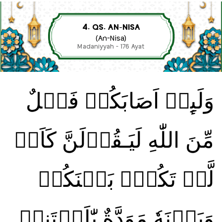
4. QS. AN-NISA
(An-Nisa)
Madaniyyah - 176 Ayat
وَلَٮِٕنۡ اَصَابَكُمۡ فَضۡلٌ
مِّنَ اللّٰهِ لَيَـقُوۡلَنَّ كَاَنۡ
لَّمۡ تَكُنۡۢ بَيۡنَكُمۡ
وَبَيۡنَهٗ مَوَدَّةٌ يّٰلَيۡتَنِىۡ